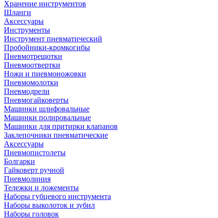
Хранение инструментов
Шланги
Аксессуары
Инструменты
Инструмент пневматический
Пробойники-кромкогибы
Пневмотрещотки
Пневмоотвертки
Ножи и пневмоножовки
Пневмомолотки
Пневмодрели
Пневмогайковерты
Машинки шлифовальные
Машинки полировальные
Машинки для притирки клапанов
Заклепочники пневматические
Аксессуары
Пневмопистолеты
Болгарки
Гайковерт ручной
Пневмолиния
Тележки и ложементы
Наборы губцевого инструмента
Наборы выколоток и зубил
Наборы головок