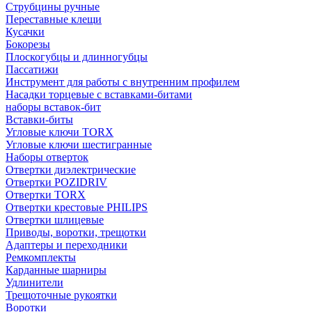
Струбцины ручные
Переставные клещи
Кусачки
Бокорезы
Плоскогубцы и длинногубцы
Пассатижи
Инструмент для работы с внутренним профилем
Насадки торцевые с вставками-битами
наборы вставок-бит
Вставки-биты
Угловые ключи TORX
Угловые ключи шестигранные
Наборы отверток
Отвертки диэлектрические
Отвертки POZIDRIV
Отвертки TORX
Отвертки крестовые PHILIPS
Отвертки шлицевые
Приводы, воротки, трещотки
Адаптеры и переходники
Ремкомплекты
Карданные шарниры
Удлинители
Трещоточные рукоятки
Воротки