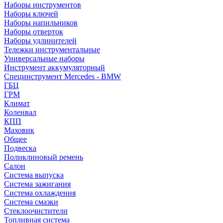
Наборы инструментов
Наборы ключей
Наборы напильников
Наборы отверток
Наборы удлинителей
Тележки инструментальные
Универсальные наборы
Инструмент аккумуляторный
Специнструмент Mercedes - BMW
ГБЦ
ГРМ
Климат
Коленвал
КПП
Маховик
Общее
Подвеска
Поликлиновый ремень
Салон
Система выпуска
Система зажигания
Система охлаждения
Система смазки
Стеклоочистители
Топливная система