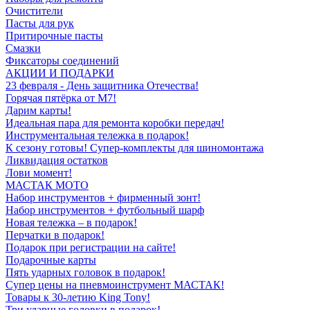
Очистители
Пасты для рук
Притирочные пасты
Смазки
Фиксаторы соединений
АКЦИИ И ПОДАРКИ
23 февраля - День защитника Отечества!
Горячая пятёрка от M7!
Дарим карты!
Идеальная пара для ремонта коробки передач!
Инструментальная тележка в подарок!
К сезону готовы! Супер-комплекты для шиномонтажа
Ликвидация остатков
Лови момент!
МАСТАК МОТО
Набор инструментов + фирменный зонт!
Набор инструментов + футбольный шарф
Новая тележка – в подарок!
Перчатки в подарок!
Подарок при регистрации на сайте!
Подарочные карты
Пять ударных головок в подарок!
Супер цены на пневмоинструмент МАСТАК!
Товары к 30-летию King Tony!
Три ударные головки в подарок!