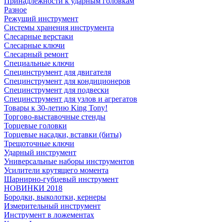
Принадлежности к ударным головкам
Разное
Режущий инструмент
Системы хранения инструмента
Слесарные верстаки
Слесарные ключи
Слесарный ремонт
Специальные ключи
Специнструмент для двигателя
Специнструмент для кондиционеров
Специнструмент для подвески
Специнструмент для узлов и агрегатов
Товары к 30-летию King Tony!
Торгово-выставочные стенды
Торцевые головки
Торцевые насадки, вставки (биты)
Трещоточные ключи
Ударный инструмент
Универсальные наборы инструментов
Усилители крутящего момента
Шарнирно-губцевый инструмент
НОВИНКИ 2018
Бородки, выколотки, кернеры
Измерительный инструмент
Инструмент в ложементах