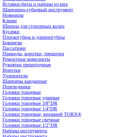
Вставки-биты и наборы из них
Шарнирно-губцевый инструмент
Ножницы
Клещи
Щипцы для стопорных колец
Кусачки
Плоскогубцы и длинногубцы
Бокорезы
Пассатижи
Приводы, воротки, трещотки
Ремонтные комплекты
Рукоятки трещоточные
Воротки
Удлинители
Шарниры карданные
Переходники
Головки торцевые
Головки торцевые ударные
Головки торцевые 3/8"DR
Головки торцевые 1/4''DR
Головки торцевые, внешний TORX®
Головки торцевые свечные
Головки торцевые 1/2"DR
Наборы инструмента
Наборы инструмента