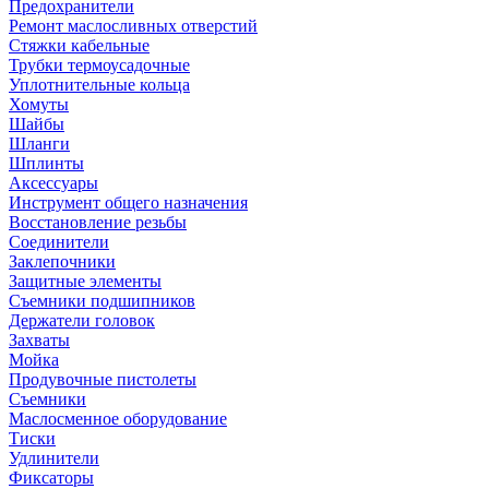
Предохранители
Ремонт маслосливных отверстий
Стяжки кабельные
Трубки термоусадочные
Уплотнительные кольца
Хомуты
Шайбы
Шланги
Шплинты
Аксессуары
Инструмент общего назначения
Восстановление резьбы
Соединители
Заклепочники
Защитные элементы
Съемники подшипников
Держатели головок
Захваты
Мойка
Продувочные пистолеты
Съемники
Маслосменное оборудование
Тиски
Удлинители
Фиксаторы