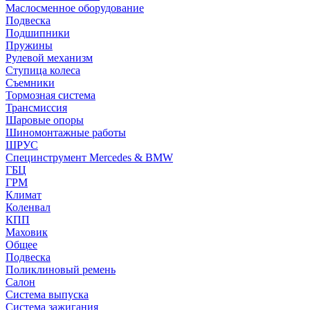
Маслосменное оборудование
Подвеска
Подшипники
Пружины
Рулевой механизм
Ступица колеса
Съемники
Тормозная система
Трансмиссия
Шаровые опоры
Шиномонтажные работы
ШРУС
Специнструмент Mercedes & BMW
ГБЦ
ГРМ
Климат
Коленвал
КПП
Маховик
Общее
Подвеска
Поликлиновый ремень
Салон
Система выпуска
Система зажигания