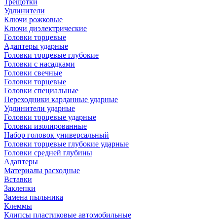
Трещотки
Удлинители
Ключи рожковые
Ключи диэлектрические
Головки торцевые
Адаптеры ударные
Головки торцевые глубокие
Головки с насадками
Головки свечные
Головки торцевые
Головки специальные
Переходники карданные ударные
Удлинители ударные
Головки торцевые ударные
Головки изолированные
Набор головок универсальный
Головки торцевые глубокие ударные
Головки средней глубины
Адаптеры
Материалы расходные
Вставки
Заклепки
Замена пыльника
Клеммы
Клипсы пластиковые автомобильные