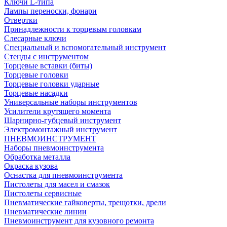
Ключи L-типа
Лампы переноски, фонари
Отвертки
Принадлежности к торцевым головкам
Слесарные ключи
Специальный и вспомогательный инструмент
Стенды с инструментом
Торцевые вставки (биты)
Торцевые головки
Торцевые головки ударные
Торцевые насадки
Универсальные наборы инструментов
Усилители крутящего момента
Шарнирно-губцевый инструмент
Электромонтажный инструмент
ПНЕВМОИНСТРУМЕНТ
Наборы пневмоинструмента
Обработка металла
Окраска кузова
Оснастка для пневмоинструмента
Пистолеты для масел и смазок
Пистолеты сервисные
Пневматические гайковерты, трещотки, дрели
Пневматические линии
Пневмоинструмент для кузовного ремонта