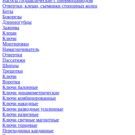
Насосы гидравлические с пневмоприводом
Отвертки, клещи, съемники стопорных колец
Биты
Бокорезы
Длинногубцы
Зажимы
Клещи
Ключи
Монтировки
Намагничиватель
Отвертки
Пассатижи
Щипцы
Трещотки
Ключи
Воротки
Ключи балонные
Ключи динамометрические
Ключи комбинированные
Ключи накидные
Ключи разводные усиленные
Ключи разрезные
Ключи свечные магнитные
Ключи торцевые
Переходники карданные