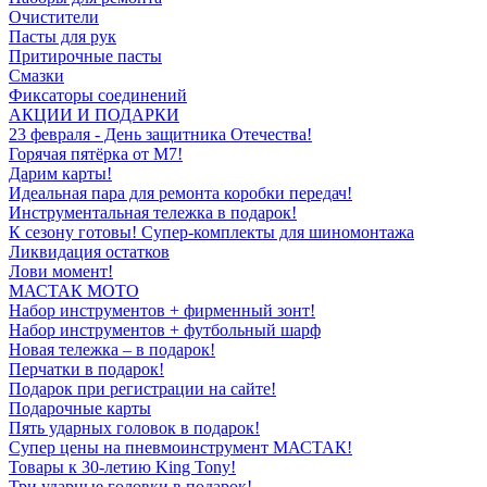
Очистители
Пасты для рук
Притирочные пасты
Смазки
Фиксаторы соединений
АКЦИИ И ПОДАРКИ
23 февраля - День защитника Отечества!
Горячая пятёрка от M7!
Дарим карты!
Идеальная пара для ремонта коробки передач!
Инструментальная тележка в подарок!
К сезону готовы! Супер-комплекты для шиномонтажа
Ликвидация остатков
Лови момент!
МАСТАК МОТО
Набор инструментов + фирменный зонт!
Набор инструментов + футбольный шарф
Новая тележка – в подарок!
Перчатки в подарок!
Подарок при регистрации на сайте!
Подарочные карты
Пять ударных головок в подарок!
Супер цены на пневмоинструмент МАСТАК!
Товары к 30-летию King Tony!
Три ударные головки в подарок!