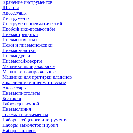
Хранение инструментов
Шланги
Аксессуары
Инструменты
Инструмент пневматический
Пробойники-кромкогибы
Пневмотрещотки
Пневмоотвертки
Ножи и пневмоножовки
Пневмомолотки
Пневмодрели
Пневмогайковерты
Машинки шлифовальные
Машинки полировальные
Машинки для притирки клапанов
Заклепочники пневматические
Аксессуары
Пневмопистолеты
Болгарки
Гайковерт ручной
Пневмолиния
Тележки и ложементы
Наборы губцевого инструмента
Наборы выколоток и зубил
Наборы головок