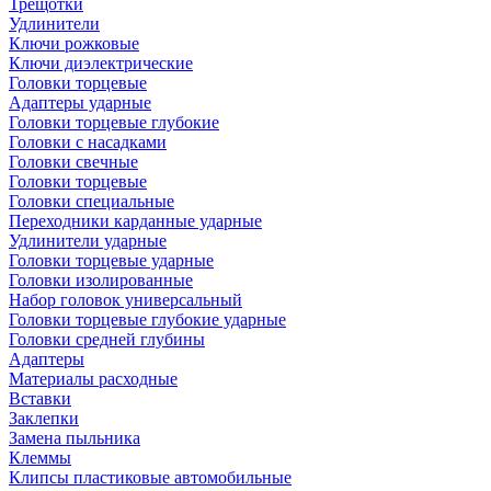
Трещотки
Удлинители
Ключи рожковые
Ключи диэлектрические
Головки торцевые
Адаптеры ударные
Головки торцевые глубокие
Головки с насадками
Головки свечные
Головки торцевые
Головки специальные
Переходники карданные ударные
Удлинители ударные
Головки торцевые ударные
Головки изолированные
Набор головок универсальный
Головки торцевые глубокие ударные
Головки средней глубины
Адаптеры
Материалы расходные
Вставки
Заклепки
Замена пыльника
Клеммы
Клипсы пластиковые автомобильные