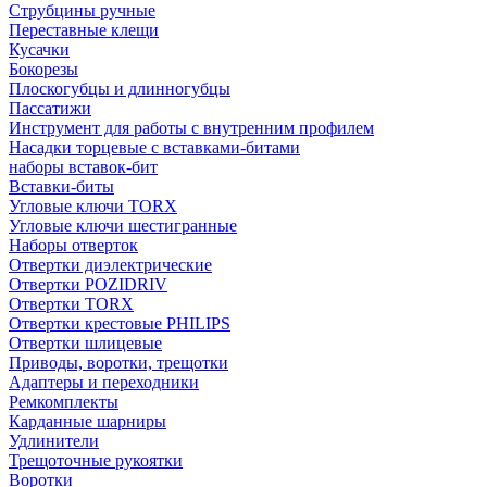
Струбцины ручные
Переставные клещи
Кусачки
Бокорезы
Плоскогубцы и длинногубцы
Пассатижи
Инструмент для работы с внутренним профилем
Насадки торцевые с вставками-битами
наборы вставок-бит
Вставки-биты
Угловые ключи TORX
Угловые ключи шестигранные
Наборы отверток
Отвертки диэлектрические
Отвертки POZIDRIV
Отвертки TORX
Отвертки крестовые PHILIPS
Отвертки шлицевые
Приводы, воротки, трещотки
Адаптеры и переходники
Ремкомплекты
Карданные шарниры
Удлинители
Трещоточные рукоятки
Воротки