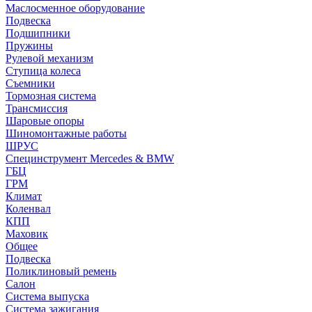
Маслосменное оборудование
Подвеска
Подшипники
Пружины
Рулевой механизм
Ступица колеса
Съемники
Тормозная система
Трансмиссия
Шаровые опоры
Шиномонтажные работы
ШРУС
Специнструмент Mercedes & BMW
ГБЦ
ГРМ
Климат
Коленвал
КПП
Маховик
Общее
Подвеска
Поликлиновый ремень
Салон
Система выпуска
Система зажигания