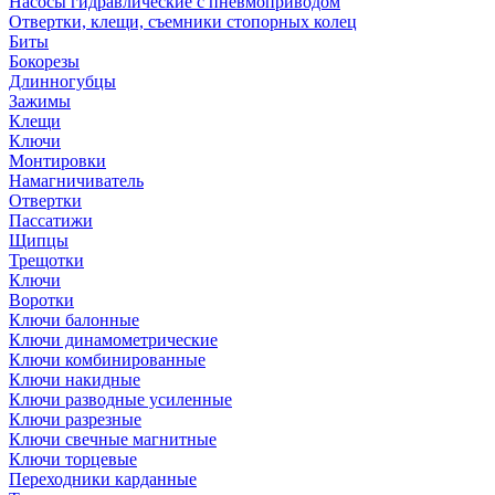
Насосы гидравлические с пневмоприводом
Отвертки, клещи, съемники стопорных колец
Биты
Бокорезы
Длинногубцы
Зажимы
Клещи
Ключи
Монтировки
Намагничиватель
Отвертки
Пассатижи
Щипцы
Трещотки
Ключи
Воротки
Ключи балонные
Ключи динамометрические
Ключи комбинированные
Ключи накидные
Ключи разводные усиленные
Ключи разрезные
Ключи свечные магнитные
Ключи торцевые
Переходники карданные