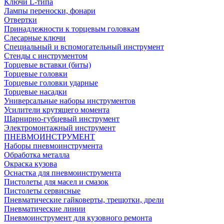
Ключи L-типа
Лампы переноски, фонари
Отвертки
Принадлежности к торцевым головкам
Слесарные ключи
Специальный и вспомогательный инструмент
Стенды с инструментом
Торцевые вставки (биты)
Торцевые головки
Торцевые головки ударные
Торцевые насадки
Универсальные наборы инструментов
Усилители крутящего момента
Шарнирно-губцевый инструмент
Электромонтажный инструмент
ПНЕВМОИНСТРУМЕНТ
Наборы пневмоинструмента
Обработка металла
Окраска кузова
Оснастка для пневмоинструмента
Пистолеты для масел и смазок
Пистолеты сервисные
Пневматические гайковерты, трещотки, дрели
Пневматические линии
Пневмоинструмент для кузовного ремонта