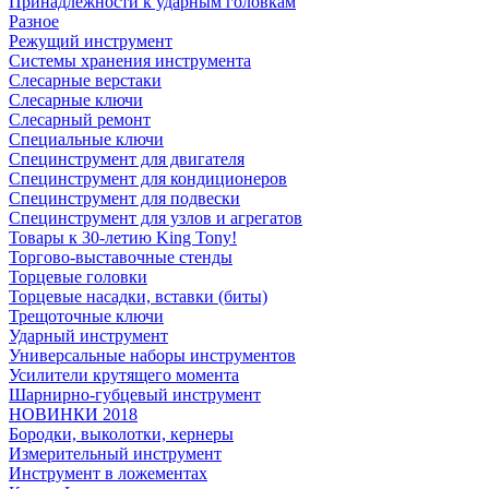
Принадлежности к ударным головкам
Разное
Режущий инструмент
Системы хранения инструмента
Слесарные верстаки
Слесарные ключи
Слесарный ремонт
Специальные ключи
Специнструмент для двигателя
Специнструмент для кондиционеров
Специнструмент для подвески
Специнструмент для узлов и агрегатов
Товары к 30-летию King Tony!
Торгово-выставочные стенды
Торцевые головки
Торцевые насадки, вставки (биты)
Трещоточные ключи
Ударный инструмент
Универсальные наборы инструментов
Усилители крутящего момента
Шарнирно-губцевый инструмент
НОВИНКИ 2018
Бородки, выколотки, кернеры
Измерительный инструмент
Инструмент в ложементах