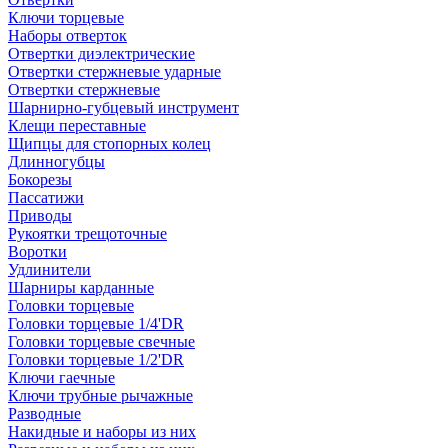
Ключи торцевые
Наборы отверток
Отвертки диэлектрические
Отвертки стержневые ударные
Отвертки стержневые
Шарнирно-губцевый инструмент
Клещи переставные
Щипцы для стопорных колец
Длинногубцы
Бокорезы
Пассатижи
Приводы
Рукоятки трещоточные
Воротки
Удлинители
Шарниры карданные
Головки торцевые
Головки торцевые 1/4'DR
Головки торцевые свечные
Головки торцевые 1/2'DR
Ключи гаечные
Ключи трубные рычажные
Разводные
Накидные и наборы из них