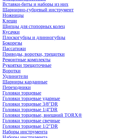
Вставки-биты и наборы из них
Шарнирно-губцевый инструмент
Ножницы
Клещи
Щипцы для стопорных колец
Кусачки
Плоскогубцы и длинногубцы
Бокорезы
Пассатижи
Приводы, воротки, трещотки
Ремонтные комплекты
Рукоятки трещоточные
Воротки
Удлинители
Шарниры карданные
Переходники
Головки торцевые
Головки торцевые ударные
Головки торцевые 3/8"DR
Головки торцевые 1/4''DR
Головки торцевые, внешний TORX®
Головки торцевые свечные
Головки торцевые 1/2"DR
Наборы инструмента
Наборы инструмента