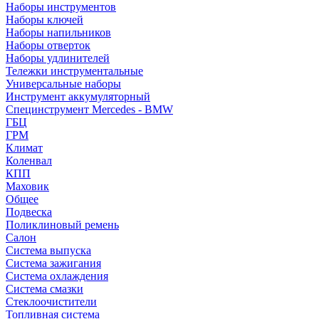
Наборы инструментов
Наборы ключей
Наборы напильников
Наборы отверток
Наборы удлинителей
Тележки инструментальные
Универсальные наборы
Инструмент аккумуляторный
Специнструмент Mercedes - BMW
ГБЦ
ГРМ
Климат
Коленвал
КПП
Маховик
Общее
Подвеска
Поликлиновый ремень
Салон
Система выпуска
Система зажигания
Система охлаждения
Система смазки
Стеклоочистители
Топливная система