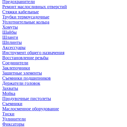
Предохранители
Ремонт маслосливных отверстий
Стяжки кабельные
Трубки термоусадочные
Уплотнительные кольца
Хомуты
Шайбы
Шланги
Шплинты
Аксессуары
Инструмент общего назначения
Восстановление резьбы
Соединители
Заклепочники
Защитные элементы
Съемники подшипников
Держатели головок
Захваты
Мойка
Продувочные пистолеты
Съемники
Маслосменное оборудование
Тиски
Удлинители
Фиксаторы