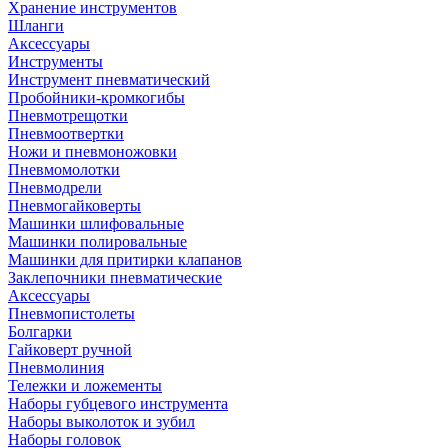
Хранение инструментов
Шланги
Аксессуары
Инструменты
Инструмент пневматический
Пробойники-кромкогибы
Пневмотрещотки
Пневмоотвертки
Ножи и пневмоножовки
Пневмомолотки
Пневмодрели
Пневмогайковерты
Машинки шлифовальные
Машинки полировальные
Машинки для притирки клапанов
Заклепочники пневматические
Аксессуары
Пневмопистолеты
Болгарки
Гайковерт ручной
Пневмолиния
Тележки и ложементы
Наборы губцевого инструмента
Наборы выколоток и зубил
Наборы головок