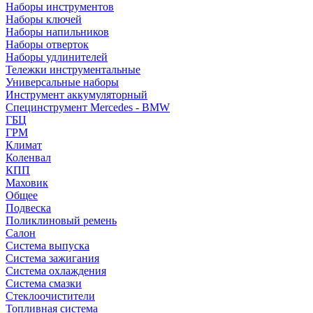
Наборы инструментов
Наборы ключей
Наборы напильников
Наборы отверток
Наборы удлинителей
Тележки инструментальные
Универсальные наборы
Инструмент аккумуляторный
Специнструмент Mercedes - BMW
ГБЦ
ГРМ
Климат
Коленвал
КПП
Маховик
Общее
Подвеска
Поликлиновый ремень
Салон
Система выпуска
Система зажигания
Система охлаждения
Система смазки
Стеклоочистители
Топливная система