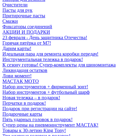
Очистители
Пасты для рук
Притирочные пасты
Смазки
Фиксаторы соединений
АКЦИИ И ПОДАРКИ
23 февраля - День защитника Отечества!
Горячая пятёрка от M7!
Дарим карты!
Идеальная пара для ремонта коробки передач!
Инструментальная тележка в подарок!
К сезону готовы! Супер-комплекты для шиномонтажа
Ликвидация остатков
Лови момент!
МАСТАК МОТО
Набор инструментов + фирменный зонт!
Набор инструментов + футбольный шарф
Новая тележка – в подарок!
Перчатки в подарок!
Подарок при регистрации на сайте!
Подарочные карты
Пять ударных головок в подарок!
Супер цены на пневмоинструмент МАСТАК!
Товары к 30-летию King Tony!
Три ударные головки в подарок!