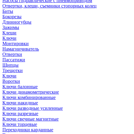
Насосы гидравлические с пневмоприводом
Отвертки, клещи, съемники стопорных колец
Биты
Бокорезы
Длинногубцы
Зажимы
Клещи
Ключи
Монтировки
Намагничиватель
Отвертки
Пассатижи
Щипцы
Трещотки
Ключи
Воротки
Ключи балонные
Ключи динамометрические
Ключи комбинированные
Ключи накидные
Ключи разводные усиленные
Ключи разрезные
Ключи свечные магнитные
Ключи торцевые
Переходники карданные