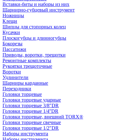
Вставки-биты и наборы из них
Шарнирно-губцевый инструмент
Ножницы
Клещи
Щипцы для стопорных колец
Кусачки
Плоскогубцы и длинногубцы
Бокорезы
Пассатижи
Приводы, воротки, трещотки
Ремонтные комплекты
Рукоятки трещоточные
Воротки
Удлинители
Шарниры карданные
Переходники
Головки торцевые
Головки торцевые ударные
Головки торцевые 3/8"DR
Головки торцевые 1/4''DR
Головки торцевые, внешний TORX®
Головки торцевые свечные
Головки торцевые 1/2"DR
Наборы инструмента
Наборы инструмента