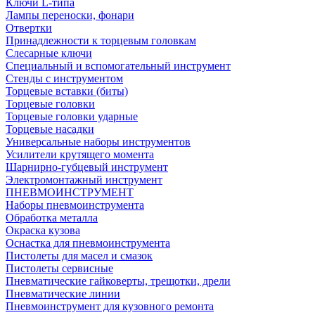
Ключи L-типа
Лампы переноски, фонари
Отвертки
Принадлежности к торцевым головкам
Слесарные ключи
Специальный и вспомогательный инструмент
Стенды с инструментом
Торцевые вставки (биты)
Торцевые головки
Торцевые головки ударные
Торцевые насадки
Универсальные наборы инструментов
Усилители крутящего момента
Шарнирно-губцевый инструмент
Электромонтажный инструмент
ПНЕВМОИНСТРУМЕНТ
Наборы пневмоинструмента
Обработка металла
Окраска кузова
Оснастка для пневмоинструмента
Пистолеты для масел и смазок
Пистолеты сервисные
Пневматические гайковерты, трещотки, дрели
Пневматические линии
Пневмоинструмент для кузовного ремонта