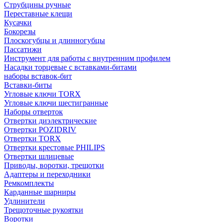
Струбцины ручные
Переставные клещи
Кусачки
Бокорезы
Плоскогубцы и длинногубцы
Пассатижи
Инструмент для работы с внутренним профилем
Насадки торцевые с вставками-битами
наборы вставок-бит
Вставки-биты
Угловые ключи TORX
Угловые ключи шестигранные
Наборы отверток
Отвертки диэлектрические
Отвертки POZIDRIV
Отвертки TORX
Отвертки крестовые PHILIPS
Отвертки шлицевые
Приводы, воротки, трещотки
Адаптеры и переходники
Ремкомплекты
Карданные шарниры
Удлинители
Трещоточные рукоятки
Воротки