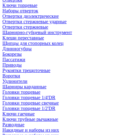
Ключи торцевые
Наборы отверток
Отвертки диэлектрические
Отвертки стержневые ударные
Отвертки стержневые
Шарнирно-губцевый инструмент
Клещи переставные
Щипцы для стопорных колец
Длинногубцы
Бокорезы
Пассатижи
Приводы
Рукоятки трещоточные
Воротки
Удлинители
Шарниры карданные
Головки торцевые
Головки торцевые 1/4'DR
Головки торцевые свечные
Головки торцевые 1/2'DR
Ключи гаечные
Ключи трубные рычажные
Разводные
Накидные и наборы из них