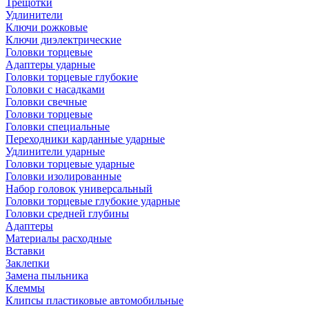
Трещотки
Удлинители
Ключи рожковые
Ключи диэлектрические
Головки торцевые
Адаптеры ударные
Головки торцевые глубокие
Головки с насадками
Головки свечные
Головки торцевые
Головки специальные
Переходники карданные ударные
Удлинители ударные
Головки торцевые ударные
Головки изолированные
Набор головок универсальный
Головки торцевые глубокие ударные
Головки средней глубины
Адаптеры
Материалы расходные
Вставки
Заклепки
Замена пыльника
Клеммы
Клипсы пластиковые автомобильные