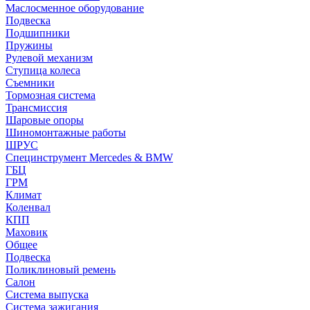
Маслосменное оборудование
Подвеска
Подшипники
Пружины
Рулевой механизм
Ступица колеса
Съемники
Тормозная система
Трансмиссия
Шаровые опоры
Шиномонтажные работы
ШРУС
Специнструмент Mercedes & BMW
ГБЦ
ГРМ
Климат
Коленвал
КПП
Маховик
Общее
Подвеска
Поликлиновый ремень
Салон
Система выпуска
Система зажигания