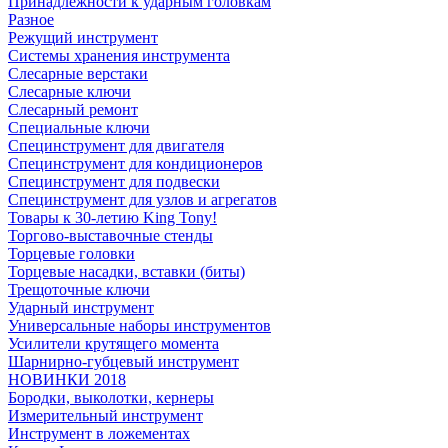
Принадлежности к ударным головкам
Разное
Режущий инструмент
Системы хранения инструмента
Слесарные верстаки
Слесарные ключи
Слесарный ремонт
Специальные ключи
Специнструмент для двигателя
Специнструмент для кондиционеров
Специнструмент для подвески
Специнструмент для узлов и агрегатов
Товары к 30-летию King Tony!
Торгово-выставочные стенды
Торцевые головки
Торцевые насадки, вставки (биты)
Трещоточные ключи
Ударный инструмент
Универсальные наборы инструментов
Усилители крутящего момента
Шарнирно-губцевый инструмент
НОВИНКИ 2018
Бородки, выколотки, кернеры
Измерительный инструмент
Инструмент в ложементах