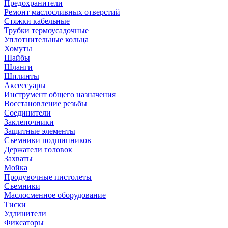
Предохранители
Ремонт маслосливных отверстий
Стяжки кабельные
Трубки термоусадочные
Уплотнительные кольца
Хомуты
Шайбы
Шланги
Шплинты
Аксессуары
Инструмент общего назначения
Восстановление резьбы
Соединители
Заклепочники
Защитные элементы
Съемники подшипников
Держатели головок
Захваты
Мойка
Продувочные пистолеты
Съемники
Маслосменное оборудование
Тиски
Удлинители
Фиксаторы