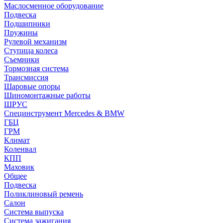
Маслосменное оборудование
Подвеска
Подшипники
Пружины
Рулевой механизм
Ступица колеса
Съемники
Тормозная система
Трансмиссия
Шаровые опоры
Шиномонтажные работы
ШРУС
Специнструмент Mercedes & BMW
ГБЦ
ГРМ
Климат
Коленвал
КПП
Маховик
Общее
Подвеска
Поликлиновый ремень
Салон
Система выпуска
Система зажигания