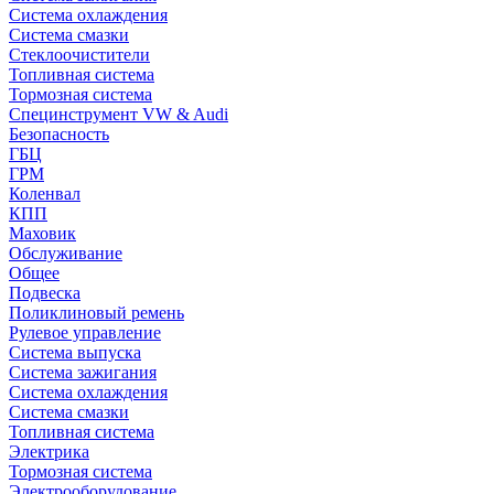
Система охлаждения
Система смазки
Стеклоочистители
Топливная система
Тормозная система
Специнструмент VW & Audi
Безопасность
ГБЦ
ГРМ
Коленвал
КПП
Маховик
Обслуживание
Общее
Подвеска
Поликлиновый ремень
Рулевое управление
Система выпуска
Система зажигания
Система охлаждения
Система смазки
Топливная система
Электрика
Тормозная система
Электрооборудование