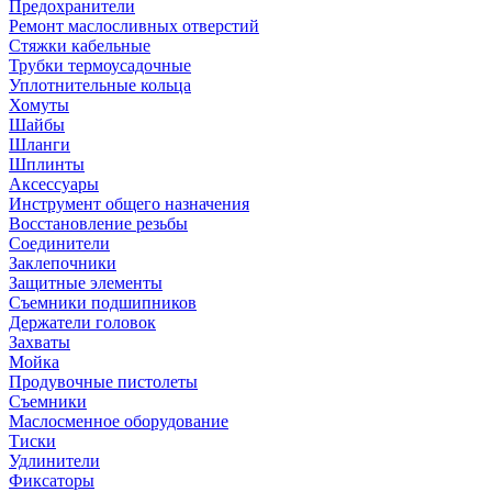
Предохранители
Ремонт маслосливных отверстий
Стяжки кабельные
Трубки термоусадочные
Уплотнительные кольца
Хомуты
Шайбы
Шланги
Шплинты
Аксессуары
Инструмент общего назначения
Восстановление резьбы
Соединители
Заклепочники
Защитные элементы
Съемники подшипников
Держатели головок
Захваты
Мойка
Продувочные пистолеты
Съемники
Маслосменное оборудование
Тиски
Удлинители
Фиксаторы