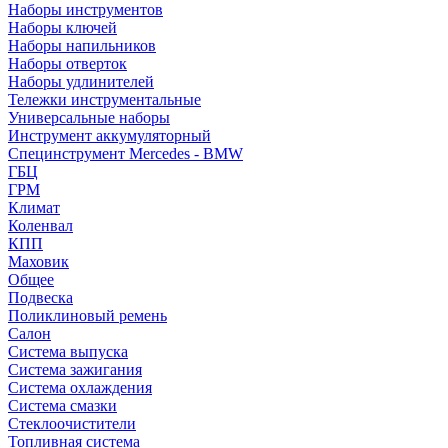
Наборы инструментов
Наборы ключей
Наборы напильников
Наборы отверток
Наборы удлинителей
Тележки инструментальные
Универсальные наборы
Инструмент аккумуляторный
Специнструмент Mercedes - BMW
ГБЦ
ГРМ
Климат
Коленвал
КПП
Маховик
Общее
Подвеска
Поликлиновый ремень
Салон
Система выпуска
Система зажигания
Система охлаждения
Система смазки
Стеклоочистители
Топливная система