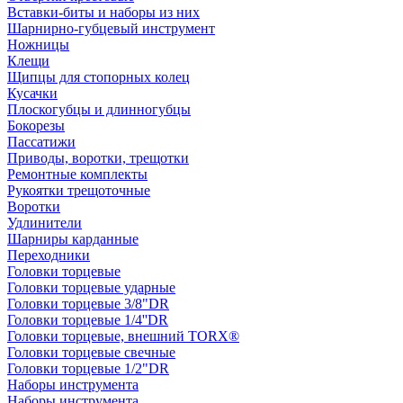
Вставки-биты и наборы из них
Шарнирно-губцевый инструмент
Ножницы
Клещи
Щипцы для стопорных колец
Кусачки
Плоскогубцы и длинногубцы
Бокорезы
Пассатижи
Приводы, воротки, трещотки
Ремонтные комплекты
Рукоятки трещоточные
Воротки
Удлинители
Шарниры карданные
Переходники
Головки торцевые
Головки торцевые ударные
Головки торцевые 3/8"DR
Головки торцевые 1/4''DR
Головки торцевые, внешний TORX®
Головки торцевые свечные
Головки торцевые 1/2"DR
Наборы инструмента
Наборы инструмента