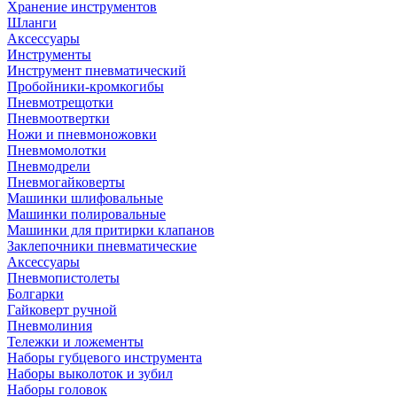
Хранение инструментов
Шланги
Аксессуары
Инструменты
Инструмент пневматический
Пробойники-кромкогибы
Пневмотрещотки
Пневмоотвертки
Ножи и пневмоножовки
Пневмомолотки
Пневмодрели
Пневмогайковерты
Машинки шлифовальные
Машинки полировальные
Машинки для притирки клапанов
Заклепочники пневматические
Аксессуары
Пневмопистолеты
Болгарки
Гайковерт ручной
Пневмолиния
Тележки и ложементы
Наборы губцевого инструмента
Наборы выколоток и зубил
Наборы головок