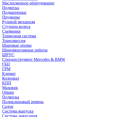
Маслосменное оборудование
Подвеска
Подшипники
Пружины
Рулевой механизм
Ступица колеса
Съемники
Тормозная система
Трансмиссия
Шаровые опоры
Шиномонтажные работы
ШРУС
Специнструмент Mercedes & BMW
ГБЦ
ГРМ
Климат
Коленвал
КПП
Маховик
Общее
Подвеска
Поликлиновый ремень
Салон
Система выпуска
Система зажигания