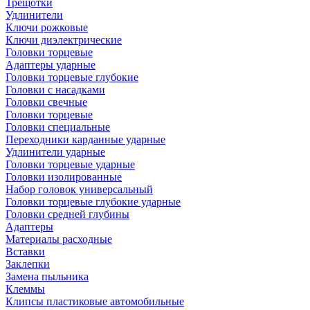
Трещотки
Удлинители
Ключи рожковые
Ключи диэлектрические
Головки торцевые
Адаптеры ударные
Головки торцевые глубокие
Головки с насадками
Головки свечные
Головки торцевые
Головки специальные
Переходники карданные ударные
Удлинители ударные
Головки торцевые ударные
Головки изолированные
Набор головок универсальный
Головки торцевые глубокие ударные
Головки средней глубины
Адаптеры
Материалы расходные
Вставки
Заклепки
Замена пыльника
Клеммы
Клипсы пластиковые автомобильные