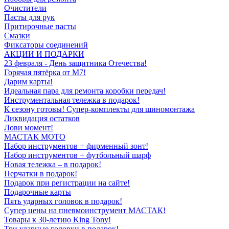
Очистители
Пасты для рук
Притирочные пасты
Смазки
Фиксаторы соединений
АКЦИИ И ПОДАРКИ
23 февраля - День защитника Отечества!
Горячая пятёрка от M7!
Дарим карты!
Идеальная пара для ремонта коробки передач!
Инструментальная тележка в подарок!
К сезону готовы! Супер-комплекты для шиномонтажа
Ликвидация остатков
Лови момент!
МАСТАК МОТО
Набор инструментов + фирменный зонт!
Набор инструментов + футбольный шарф
Новая тележка – в подарок!
Перчатки в подарок!
Подарок при регистрации на сайте!
Подарочные карты
Пять ударных головок в подарок!
Супер цены на пневмоинструмент МАСТАК!
Товары к 30-летию King Tony!
Три ударные головки в подарок!