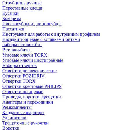
Струбцины ручные
Переставные клещи
Кусачки
Бокорезы
Плоскогубцы и длинногубцы
Пассатижи
Инструмент для работы с внутренним профилем
Насадки торцевые с вставками-битами
наборы вставок-бит
Вставки-биты
Угловые ключи TORX
Угловые ключи шестигранные
Наборы отверток
Отвертки диэлектрические
Отвертки POZIDRIV
Отвертки TORX
Отвертки крестовые PHILIPS
Отвертки шлицевые
Приводы, воротки, трещотки
Адаптеры и переходники
Ремкомплекты
Карданные шарниры
Удлинители
Трещоточные рукоятки
Воротки