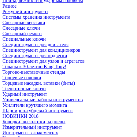
Принадлежности к ударным головкам
Разное
Режущий инструмент
Системы хранения инструмента
Слесарные верстаки
Слесарные ключи
Слесарный ремонт
Специальные ключи
Специнструмент для двигателя
Специнструмент для кондиционеров
Специнструмент для подвески
Специнструмент для узлов и агрегатов
Товары к 30-летию King Tony!
Торгово-выставочные стенды
Торцевые головки
Торцевые насадки, вставки (биты)
Трещоточные ключи
Ударный инструмент
Универсальные наборы инструментов
Усилители крутящего момента
Шарнирно-губцевый инструмент
НОВИНКИ 2018
Бородки, выколотки, кернеры
Измерительный инструмент
Инструмент в ложементах