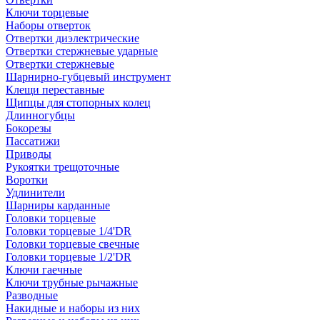
Ключи торцевые
Наборы отверток
Отвертки диэлектрические
Отвертки стержневые ударные
Отвертки стержневые
Шарнирно-губцевый инструмент
Клещи переставные
Щипцы для стопорных колец
Длинногубцы
Бокорезы
Пассатижи
Приводы
Рукоятки трещоточные
Воротки
Удлинители
Шарниры карданные
Головки торцевые
Головки торцевые 1/4'DR
Головки торцевые свечные
Головки торцевые 1/2'DR
Ключи гаечные
Ключи трубные рычажные
Разводные
Накидные и наборы из них