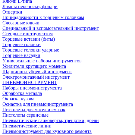
Ключи L-типа
Лампы переноски, фонари
Отвертки
Принадлежности к торцевым головкам
Слесарные ключи
Специальный и вспомогательный инструмент
Стенды с инструментом
Торцевые вставки (биты)
Торцевые головки
Торцевые головки ударные
Торцевые насадки
Универсальные наборы инструментов
Усилители крутящего момента
Шарнирно-губцевый инструмент
Электромонтажный инструмент
ПНЕВМОИНСТРУМЕНТ
Наборы пневмоинструмента
Обработка металла
Окраска кузова
Оснастка для пневмоинструмента
Пистолеты для масел и смазок
Пистолеты сервисные
Пневматические гайковерты, трещотки, дрели
Пневматические линии
Пневмоинструмент для кузовного ремонта