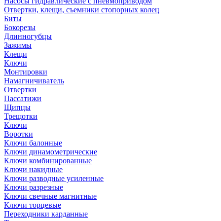
Насосы гидравлические с пневмоприводом
Отвертки, клещи, съемники стопорных колец
Биты
Бокорезы
Длинногубцы
Зажимы
Клещи
Ключи
Монтировки
Намагничиватель
Отвертки
Пассатижи
Щипцы
Трещотки
Ключи
Воротки
Ключи балонные
Ключи динамометрические
Ключи комбинированные
Ключи накидные
Ключи разводные усиленные
Ключи разрезные
Ключи свечные магнитные
Ключи торцевые
Переходники карданные