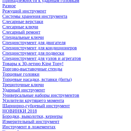
Принадлежности к ударным головкам
Разное
Режущий инструмент
Системы хранения инструмента
Слесарные верстаки
Слесарные ключи
Слесарный ремонт
Специальные ключи
Специнструмент для двигателя
Специнструмент для кондиционеров
Специнструмент для подвески
Специнструмент для узлов и агрегатов
Товары к 30-летию King Tony!
Торгово-выставочные стенды
Торцевые головки
Торцевые насадки, вставки (биты)
Трещоточные ключи
Ударный инструмент
Универсальные наборы инструментов
Усилители крутящего момента
Шарнирно-губцевый инструмент
НОВИНКИ 2018
Бородки, выколотки, кернеры
Измерительный инструмент
Инструмент в ложементах