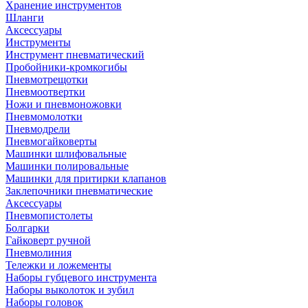
Хранение инструментов
Шланги
Аксессуары
Инструменты
Инструмент пневматический
Пробойники-кромкогибы
Пневмотрещотки
Пневмоотвертки
Ножи и пневмоножовки
Пневмомолотки
Пневмодрели
Пневмогайковерты
Машинки шлифовальные
Машинки полировальные
Машинки для притирки клапанов
Заклепочники пневматические
Аксессуары
Пневмопистолеты
Болгарки
Гайковерт ручной
Пневмолиния
Тележки и ложементы
Наборы губцевого инструмента
Наборы выколоток и зубил
Наборы головок