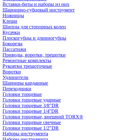
Вставки-биты и наборы из них
Шарнирно-губцевый инструмент
Ножницы
Клещи
Щипцы для стопорных колец
Кусачки
Плоскогубцы и длинногубцы
Бокорезы
Пассатижи
Приводы, воротки, трещотки
Ремонтные комплекты
Рукоятки трещоточные
Воротки
Удлинители
Шарниры карданные
Переходники
Головки торцевые
Головки торцевые ударные
Головки торцевые 3/8"DR
Головки торцевые 1/4''DR
Головки торцевые, внешний TORX®
Головки торцевые свечные
Головки торцевые 1/2"DR
Наборы инструмента
Наборы инструмента