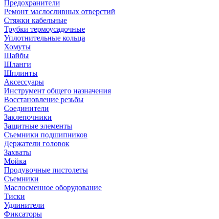
Предохранители
Ремонт маслосливных отверстий
Стяжки кабельные
Трубки термоусадочные
Уплотнительные кольца
Хомуты
Шайбы
Шланги
Шплинты
Аксессуары
Инструмент общего назначения
Восстановление резьбы
Соединители
Заклепочники
Защитные элементы
Съемники подшипников
Держатели головок
Захваты
Мойка
Продувочные пистолеты
Съемники
Маслосменное оборудование
Тиски
Удлинители
Фиксаторы