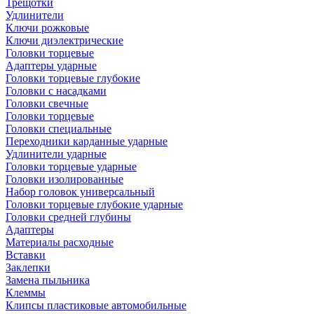
Трещотки
Удлинители
Ключи рожковые
Ключи диэлектрические
Головки торцевые
Адаптеры ударные
Головки торцевые глубокие
Головки с насадками
Головки свечные
Головки торцевые
Головки специальные
Переходники карданные ударные
Удлинители ударные
Головки торцевые ударные
Головки изолированные
Набор головок универсальный
Головки торцевые глубокие ударные
Головки средней глубины
Адаптеры
Материалы расходные
Вставки
Заклепки
Замена пыльника
Клеммы
Клипсы пластиковые автомобильные