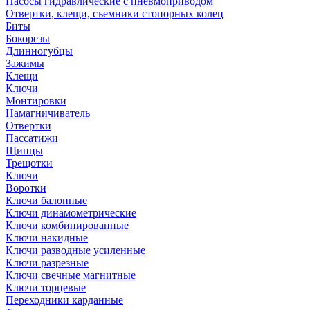
Насосы гидравлические с пневмоприводом
Отвертки, клещи, съемники стопорных колец
Биты
Бокорезы
Длинногубцы
Зажимы
Клещи
Ключи
Монтировки
Намагничиватель
Отвертки
Пассатижи
Щипцы
Трещотки
Ключи
Воротки
Ключи балонные
Ключи динамометрические
Ключи комбинированные
Ключи накидные
Ключи разводные усиленные
Ключи разрезные
Ключи свечные магнитные
Ключи торцевые
Переходники карданные