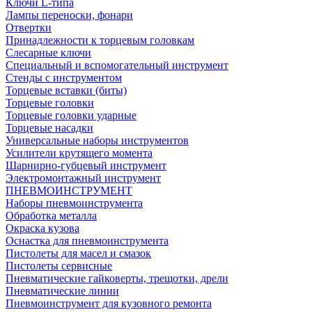
Ключи L-типа
Лампы переноски, фонари
Отвертки
Принадлежности к торцевым головкам
Слесарные ключи
Специальный и вспомогательный инструмент
Стенды с инструментом
Торцевые вставки (биты)
Торцевые головки
Торцевые головки ударные
Торцевые насадки
Универсальные наборы инструментов
Усилители крутящего момента
Шарнирно-губцевый инструмент
Электромонтажный инструмент
ПНЕВМОИНСТРУМЕНТ
Наборы пневмоинструмента
Обработка металла
Окраска кузова
Оснастка для пневмоинструмента
Пистолеты для масел и смазок
Пистолеты сервисные
Пневматические гайковерты, трещотки, дрели
Пневматические линии
Пневмоинструмент для кузовного ремонта