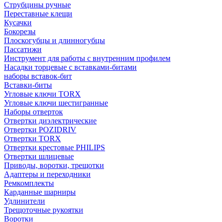
Струбцины ручные
Переставные клещи
Кусачки
Бокорезы
Плоскогубцы и длинногубцы
Пассатижи
Инструмент для работы с внутренним профилем
Насадки торцевые с вставками-битами
наборы вставок-бит
Вставки-биты
Угловые ключи TORX
Угловые ключи шестигранные
Наборы отверток
Отвертки диэлектрические
Отвертки POZIDRIV
Отвертки TORX
Отвертки крестовые PHILIPS
Отвертки шлицевые
Приводы, воротки, трещотки
Адаптеры и переходники
Ремкомплекты
Карданные шарниры
Удлинители
Трещоточные рукоятки
Воротки