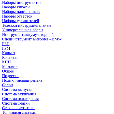
Наборы инструментов
Наборы ключей
Наборы напильников
Наборы отверток
Наборы удлинителей
Тележки инструментальные
Универсальные наборы
Инструмент аккумуляторный
Специнструмент Mercedes - BMW
ГБЦ
ГРМ
Климат
Коленвал
КПП
Маховик
Общее
Подвеска
Поликлиновый ремень
Салон
Система выпуска
Система зажигания
Система охлаждения
Система смазки
Стеклоочистители
Топливная система