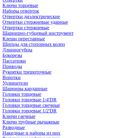
Ключи торцевые
Наборы отверток
Отвертки диэлектрические
Отвертки стержневые ударные
Отвертки стержневые
Шарнирно-губцевый инструмент
Клещи переставные
Щипцы для стопорных колец
Длинногубцы
Бокорезы
Пассатижи
Приводы
Рукоятки трещоточные
Воротки
Удлинители
Шарниры карданные
Головки торцевые
Головки торцевые 1/4'DR
Головки торцевые свечные
Головки торцевые 1/2'DR
Ключи гаечные
Ключи трубные рычажные
Разводные
Накидные и наборы из них