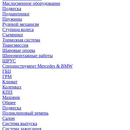
Маслосменное оборудование
Подвеска
Подшипники
Пружины
Рулевой механизм
Ступица колеса
Съемники
Тормозная система
Трансмиссия
Шаровые опоры
Шиномонтажные работы
ШРУС
Специнструмент Mercedes & BMW
ГБЦ
ГРМ
Климат
Коленвал
КПП
Маховик
Общее
Подвеска
Поликлиновый ремень
Салон
Система выпуска
Система зажигания