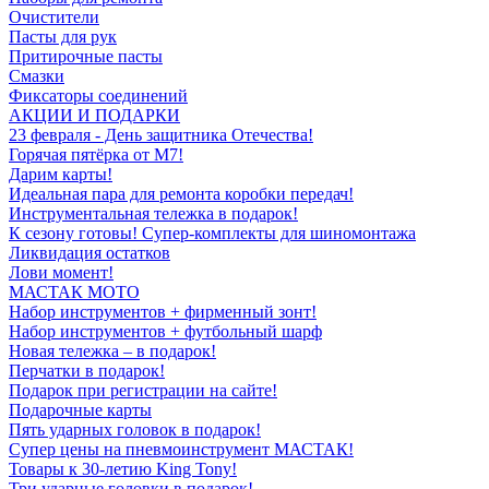
Очистители
Пасты для рук
Притирочные пасты
Смазки
Фиксаторы соединений
АКЦИИ И ПОДАРКИ
23 февраля - День защитника Отечества!
Горячая пятёрка от M7!
Дарим карты!
Идеальная пара для ремонта коробки передач!
Инструментальная тележка в подарок!
К сезону готовы! Супер-комплекты для шиномонтажа
Ликвидация остатков
Лови момент!
МАСТАК МОТО
Набор инструментов + фирменный зонт!
Набор инструментов + футбольный шарф
Новая тележка – в подарок!
Перчатки в подарок!
Подарок при регистрации на сайте!
Подарочные карты
Пять ударных головок в подарок!
Супер цены на пневмоинструмент МАСТАК!
Товары к 30-летию King Tony!
Три ударные головки в подарок!