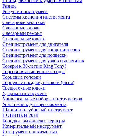
Принадлежности к ударным головкам
Разное
Режущий инструмент
Системы хранения инструмента
Слесарные верстаки
Слесарные ключи
Слесарный ремонт
Специальные ключи
Специнструмент для двигателя
Специнструмент для кондиционеров
Специнструмент для подвески
Специнструмент для узлов и агрегатов
Товары к 30-летию King Tony!
Торгово-выставочные стенды
Торцевые головки
Торцевые насадки, вставки (биты)
Трещоточные ключи
Ударный инструмент
Универсальные наборы инструментов
Усилители крутящего момента
Шарнирно-губцевый инструмент
НОВИНКИ 2018
Бородки, выколотки, кернеры
Измерительный инструмент
Инструмент в ложементах