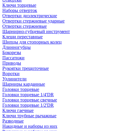
Ключи торцевые
Наборы отверток
Отвертки диэлектрические
Отвертки стержневые ударные
Отвертки стержневые
Шарнирно-губцевый инструмент
Клещи переставные
Щипцы для стопорных колец
Длинногубцы
Бокорезы
Пассатижи
Приводы
Рукоятки трещоточные
Воротки
Удлинители
Шарниры карданные
Головки торцевые
Головки торцевые 1/4'DR
Головки торцевые свечные
Головки торцевые 1/2'DR
Ключи гаечные
Ключи трубные рычажные
Разводные
Накидные и наборы из них