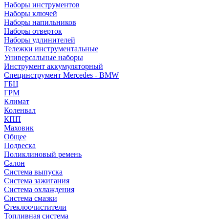
Наборы инструментов
Наборы ключей
Наборы напильников
Наборы отверток
Наборы удлинителей
Тележки инструментальные
Универсальные наборы
Инструмент аккумуляторный
Специнструмент Mercedes - BMW
ГБЦ
ГРМ
Климат
Коленвал
КПП
Маховик
Общее
Подвеска
Поликлиновый ремень
Салон
Система выпуска
Система зажигания
Система охлаждения
Система смазки
Стеклоочистители
Топливная система