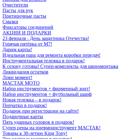
Очистители
Пасты для рук
Притирочные пасты
Смазки
Фиксаторы соединений
АКЦИИ И ПОДАРКИ
23 февраля - День защитника Отечества!
Горячая пятёрка от M7!
Дарим карты!
Идеальная пара для ремонта коробки передач!
Инструментальная тележка в подарок!
К сезону готовы! Супер-комплекты для шиномонтажа
Ликвидация остатков
Лови момент!
МАСТАК МОТО
Набор инструментов + фирменный зонт!
Набор инструментов + футбольный шарф
Новая тележка – в подарок!
Перчатки в подарок!
Подарок при регистрации на сайте!
Подарочные карты
Пять ударных головок в подарок!
Супер цены на пневмоинструмент МАСТАК!
Товары к 30-летию King Tony!
Три ударные головки в подарок!