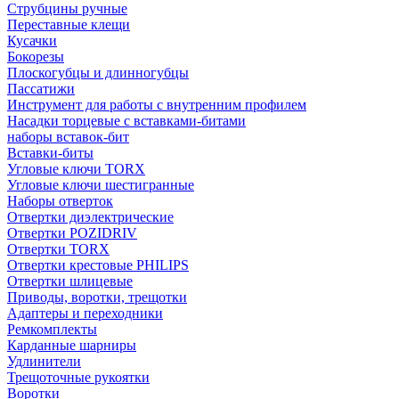
Струбцины ручные
Переставные клещи
Кусачки
Бокорезы
Плоскогубцы и длинногубцы
Пассатижи
Инструмент для работы с внутренним профилем
Насадки торцевые с вставками-битами
наборы вставок-бит
Вставки-биты
Угловые ключи TORX
Угловые ключи шестигранные
Наборы отверток
Отвертки диэлектрические
Отвертки POZIDRIV
Отвертки TORX
Отвертки крестовые PHILIPS
Отвертки шлицевые
Приводы, воротки, трещотки
Адаптеры и переходники
Ремкомплекты
Карданные шарниры
Удлинители
Трещоточные рукоятки
Воротки