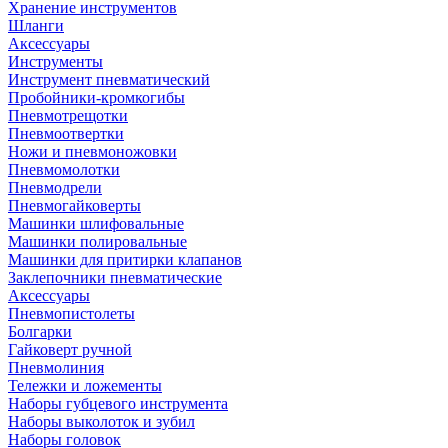
Хранение инструментов
Шланги
Аксессуары
Инструменты
Инструмент пневматический
Пробойники-кромкогибы
Пневмотрещотки
Пневмоотвертки
Ножи и пневмоножовки
Пневмомолотки
Пневмодрели
Пневмогайковерты
Машинки шлифовальные
Машинки полировальные
Машинки для притирки клапанов
Заклепочники пневматические
Аксессуары
Пневмопистолеты
Болгарки
Гайковерт ручной
Пневмолиния
Тележки и ложементы
Наборы губцевого инструмента
Наборы выколоток и зубил
Наборы головок