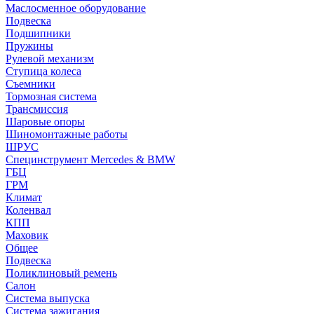
Маслосменное оборудование
Подвеска
Подшипники
Пружины
Рулевой механизм
Ступица колеса
Съемники
Тормозная система
Трансмиссия
Шаровые опоры
Шиномонтажные работы
ШРУС
Специнструмент Mercedes & BMW
ГБЦ
ГРМ
Климат
Коленвал
КПП
Маховик
Общее
Подвеска
Поликлиновый ремень
Салон
Система выпуска
Система зажигания