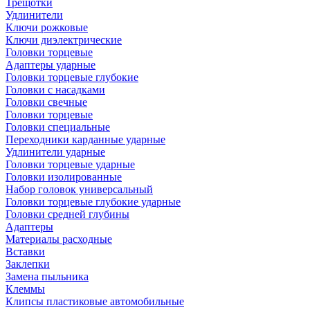
Трещотки
Удлинители
Ключи рожковые
Ключи диэлектрические
Головки торцевые
Адаптеры ударные
Головки торцевые глубокие
Головки с насадками
Головки свечные
Головки торцевые
Головки специальные
Переходники карданные ударные
Удлинители ударные
Головки торцевые ударные
Головки изолированные
Набор головок универсальный
Головки торцевые глубокие ударные
Головки средней глубины
Адаптеры
Материалы расходные
Вставки
Заклепки
Замена пыльника
Клеммы
Клипсы пластиковые автомобильные