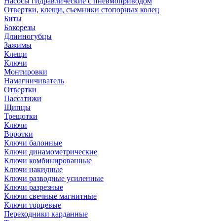
Насосы гидравлические с пневмоприводом
Отвертки, клещи, съемники стопорных колец
Биты
Бокорезы
Длинногубцы
Зажимы
Клещи
Ключи
Монтировки
Намагничиватель
Отвертки
Пассатижи
Щипцы
Трещотки
Ключи
Воротки
Ключи балонные
Ключи динамометрические
Ключи комбинированные
Ключи накидные
Ключи разводные усиленные
Ключи разрезные
Ключи свечные магнитные
Ключи торцевые
Переходники карданные