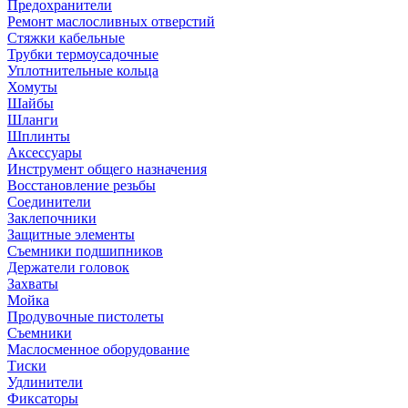
Предохранители
Ремонт маслосливных отверстий
Стяжки кабельные
Трубки термоусадочные
Уплотнительные кольца
Хомуты
Шайбы
Шланги
Шплинты
Аксессуары
Инструмент общего назначения
Восстановление резьбы
Соединители
Заклепочники
Защитные элементы
Съемники подшипников
Держатели головок
Захваты
Мойка
Продувочные пистолеты
Съемники
Маслосменное оборудование
Тиски
Удлинители
Фиксаторы