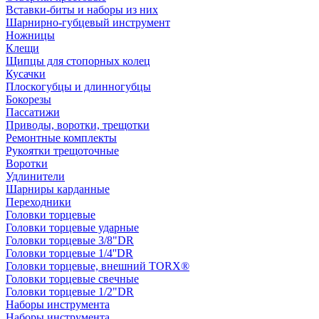
Вставки-биты и наборы из них
Шарнирно-губцевый инструмент
Ножницы
Клещи
Щипцы для стопорных колец
Кусачки
Плоскогубцы и длинногубцы
Бокорезы
Пассатижи
Приводы, воротки, трещотки
Ремонтные комплекты
Рукоятки трещоточные
Воротки
Удлинители
Шарниры карданные
Переходники
Головки торцевые
Головки торцевые ударные
Головки торцевые 3/8"DR
Головки торцевые 1/4''DR
Головки торцевые, внешний TORX®
Головки торцевые свечные
Головки торцевые 1/2"DR
Наборы инструмента
Наборы инструмента