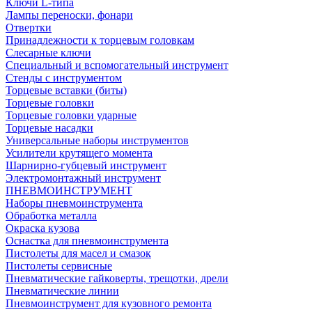
Ключи L-типа
Лампы переноски, фонари
Отвертки
Принадлежности к торцевым головкам
Слесарные ключи
Специальный и вспомогательный инструмент
Стенды с инструментом
Торцевые вставки (биты)
Торцевые головки
Торцевые головки ударные
Торцевые насадки
Универсальные наборы инструментов
Усилители крутящего момента
Шарнирно-губцевый инструмент
Электромонтажный инструмент
ПНЕВМОИНСТРУМЕНТ
Наборы пневмоинструмента
Обработка металла
Окраска кузова
Оснастка для пневмоинструмента
Пистолеты для масел и смазок
Пистолеты сервисные
Пневматические гайковерты, трещотки, дрели
Пневматические линии
Пневмоинструмент для кузовного ремонта