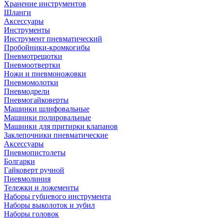
Хранение инструментов
Шланги
Аксессуары
Инструменты
Инструмент пневматический
Пробойники-кромкогибы
Пневмотрещотки
Пневмоотвертки
Ножи и пневмоножовки
Пневмомолотки
Пневмодрели
Пневмогайковерты
Машинки шлифовальные
Машинки полировальные
Машинки для притирки клапанов
Заклепочники пневматические
Аксессуары
Пневмопистолеты
Болгарки
Гайковерт ручной
Пневмолиния
Тележки и ложементы
Наборы губцевого инструмента
Наборы выколоток и зубил
Наборы головок