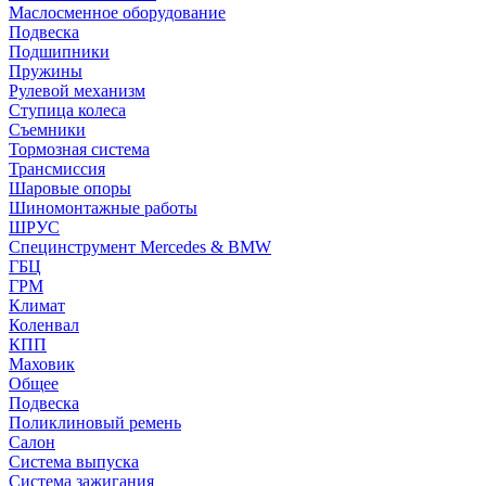
Маслосменное оборудование
Подвеска
Подшипники
Пружины
Рулевой механизм
Ступица колеса
Съемники
Тормозная система
Трансмиссия
Шаровые опоры
Шиномонтажные работы
ШРУС
Специнструмент Mercedes & BMW
ГБЦ
ГРМ
Климат
Коленвал
КПП
Маховик
Общее
Подвеска
Поликлиновый ремень
Салон
Система выпуска
Система зажигания