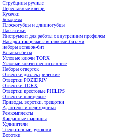
Струбцины ручные
Переставные клещи
Кусачки
Бокорезы
Плоскогубцы и длинногубцы
Пассатижи
Инструмент для работы с внутренним профилем
Насадки торцевые с вставками-битами
наборы вставок-бит
Вставки-биты
Угловые ключи TORX
Угловые ключи шестигранные
Наборы отверток
Отвертки диэлектрические
Отвертки POZIDRIV
Отвертки TORX
Отвертки крестовые PHILIPS
Отвертки шлицевые
Приводы, воротки, трещотки
Адаптеры и переходники
Ремкомплекты
Карданные шарниры
Удлинители
Трещоточные рукоятки
Воротки