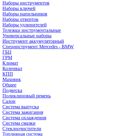
Наборы инструментов
Наборы ключей
Наборы напильников
Наборы отверток
Наборы удлинителей
Тележки инструментальные
Универсальные наборы
Инструмент аккумуляторный
Специнструмент Mercedes - BMW
ГБЦ
ГРМ
Климат
Коленвал
КПП
Маховик
Общее
Подвеска
Поликлиновый ремень
Салон
Система выпуска
Система зажигания
Система охлаждения
Система смазки
Стеклоочистители
Топливная система