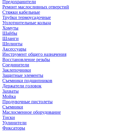
Предохранители
Ремонт маслосливных отверстий
Стяжки кабельные
Трубки термоусадочные
Уплотнительные кольца
Хомуты
Шайбы
Шланги
Шплинты
Аксессуары
Инструмент общего назначения
Восстановление резьбы
Соединители
Заклепочники
Защитные элементы
Съемники подшипников
Держатели головок
Захваты
Мойка
Продувочные пистолеты
Съемники
Маслосменное оборудование
Тиски
Удлинители
Фиксаторы