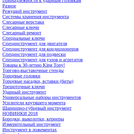
Принадлежности к ударным головкам
Разное
Режущий инструмент
Системы хранения инструмента
Слесарные верстаки
Слесарные ключи
Слесарный ремонт
Специальные ключи
Специнструмент для двигателя
Специнструмент для кондиционеров
Специнструмент для подвески
Специнструмент для узлов и агрегатов
Товары к 30-летию King Tony!
Торгово-выставочные стенды
Торцевые головки
Торцевые насадки, вставки (биты)
Трещоточные ключи
Ударный инструмент
Универсальные наборы инструментов
Усилители крутящего момента
Шарнирно-губцевый инструмент
НОВИНКИ 2018
Бородки, выколотки, кернеры
Измерительный инструмент
Инструмент в ложементах