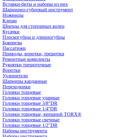
Вставки-биты и наборы из них
Шарнирно-губцевый инструмент
Ножницы
Клещи
Щипцы для стопорных колец
Кусачки
Плоскогубцы и длинногубцы
Бокорезы
Пассатижи
Приводы, воротки, трещотки
Ремонтные комплекты
Рукоятки трещоточные
Воротки
Удлинители
Шарниры карданные
Переходники
Головки торцевые
Головки торцевые ударные
Головки торцевые 3/8"DR
Головки торцевые 1/4''DR
Головки торцевые, внешний TORX®
Головки торцевые свечные
Головки торцевые 1/2"DR
Наборы инструмента
Наборы инструмента