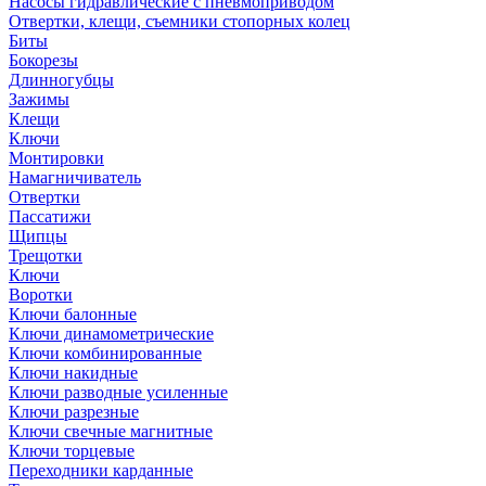
Насосы гидравлические с пневмоприводом
Отвертки, клещи, съемники стопорных колец
Биты
Бокорезы
Длинногубцы
Зажимы
Клещи
Ключи
Монтировки
Намагничиватель
Отвертки
Пассатижи
Щипцы
Трещотки
Ключи
Воротки
Ключи балонные
Ключи динамометрические
Ключи комбинированные
Ключи накидные
Ключи разводные усиленные
Ключи разрезные
Ключи свечные магнитные
Ключи торцевые
Переходники карданные