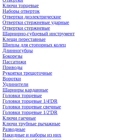
Ключи торцевые
Наборы отверток
Отвертки диэлектрические
Отвертки стержневые ударные
Отвертки стержневые
Шарнирно-губцевый инструмент
Клещи переставные
Щипцы для стопорных колец
Длинногубцы
Бокорезы
Пассатижи
Приводы
Рукоятки трещоточные
Воротки
Удлинители
Шарниры карданные
Головки торцевые
Головки торцевые 1/4'DR
Головки торцевые свечные
Головки торцевые 1/2'DR
Ключи гаечные
Ключи трубные рычажные
Разводные
Накидные и наборы из них