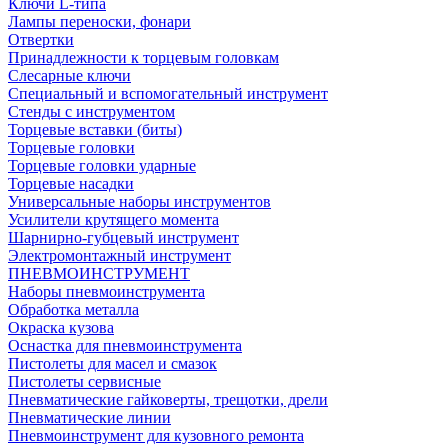
Ключи L-типа
Лампы переноски, фонари
Отвертки
Принадлежности к торцевым головкам
Слесарные ключи
Специальный и вспомогательный инструмент
Стенды с инструментом
Торцевые вставки (биты)
Торцевые головки
Торцевые головки ударные
Торцевые насадки
Универсальные наборы инструментов
Усилители крутящего момента
Шарнирно-губцевый инструмент
Электромонтажный инструмент
ПНЕВМОИНСТРУМЕНТ
Наборы пневмоинструмента
Обработка металла
Окраска кузова
Оснастка для пневмоинструмента
Пистолеты для масел и смазок
Пистолеты сервисные
Пневматические гайковерты, трещотки, дрели
Пневматические линии
Пневмоинструмент для кузовного ремонта