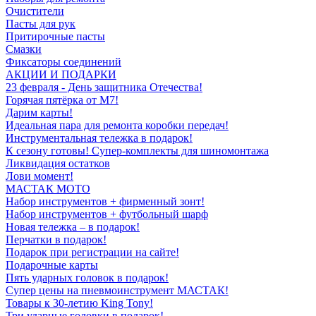
Очистители
Пасты для рук
Притирочные пасты
Смазки
Фиксаторы соединений
АКЦИИ И ПОДАРКИ
23 февраля - День защитника Отечества!
Горячая пятёрка от M7!
Дарим карты!
Идеальная пара для ремонта коробки передач!
Инструментальная тележка в подарок!
К сезону готовы! Супер-комплекты для шиномонтажа
Ликвидация остатков
Лови момент!
МАСТАК МОТО
Набор инструментов + фирменный зонт!
Набор инструментов + футбольный шарф
Новая тележка – в подарок!
Перчатки в подарок!
Подарок при регистрации на сайте!
Подарочные карты
Пять ударных головок в подарок!
Супер цены на пневмоинструмент МАСТАК!
Товары к 30-летию King Tony!
Три ударные головки в подарок!