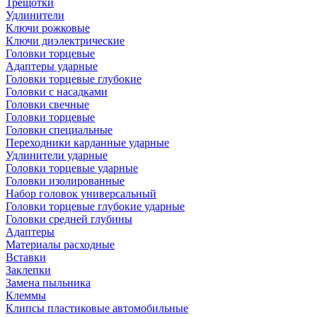
Трещотки
Удлинители
Ключи рожковые
Ключи диэлектрические
Головки торцевые
Адаптеры ударные
Головки торцевые глубокие
Головки с насадками
Головки свечные
Головки торцевые
Головки специальные
Переходники карданные ударные
Удлинители ударные
Головки торцевые ударные
Головки изолированные
Набор головок универсальный
Головки торцевые глубокие ударные
Головки средней глубины
Адаптеры
Материалы расходные
Вставки
Заклепки
Замена пыльника
Клеммы
Клипсы пластиковые автомобильные