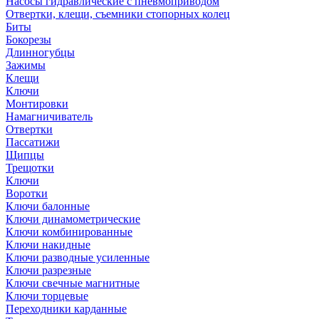
Насосы гидравлические с пневмоприводом
Отвертки, клещи, съемники стопорных колец
Биты
Бокорезы
Длинногубцы
Зажимы
Клещи
Ключи
Монтировки
Намагничиватель
Отвертки
Пассатижи
Щипцы
Трещотки
Ключи
Воротки
Ключи балонные
Ключи динамометрические
Ключи комбинированные
Ключи накидные
Ключи разводные усиленные
Ключи разрезные
Ключи свечные магнитные
Ключи торцевые
Переходники карданные