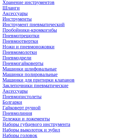
Хранение инструментов
Шланги
Аксессуары
Инструменты
Инструмент пневматический
Пробойники-кромкогибы
Пневмотрещотки
Пневмоотвертки
Ножи и пневмоножовки
Пневмомолотки
Пневмодрели
Пневмогайковерты
Машинки шлифовальные
Машинки полировальные
Машинки для притирки клапанов
Заклепочники пневматические
Аксессуары
Пневмопистолеты
Болгарки
Гайковерт ручной
Пневмолиния
Тележки и ложементы
Наборы губцевого инструмента
Наборы выколоток и зубил
Наборы головок