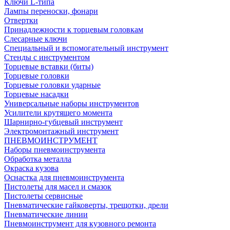
Ключи L-типа
Лампы переноски, фонари
Отвертки
Принадлежности к торцевым головкам
Слесарные ключи
Специальный и вспомогательный инструмент
Стенды с инструментом
Торцевые вставки (биты)
Торцевые головки
Торцевые головки ударные
Торцевые насадки
Универсальные наборы инструментов
Усилители крутящего момента
Шарнирно-губцевый инструмент
Электромонтажный инструмент
ПНЕВМОИНСТРУМЕНТ
Наборы пневмоинструмента
Обработка металла
Окраска кузова
Оснастка для пневмоинструмента
Пистолеты для масел и смазок
Пистолеты сервисные
Пневматические гайковерты, трещотки, дрели
Пневматические линии
Пневмоинструмент для кузовного ремонта