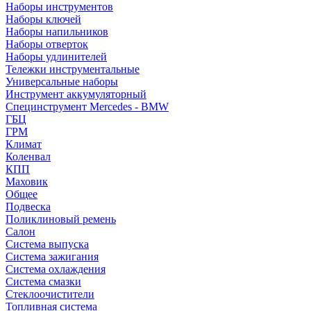
Наборы инструментов
Наборы ключей
Наборы напильников
Наборы отверток
Наборы удлинителей
Тележки инструментальные
Универсальные наборы
Инструмент аккумуляторный
Специнструмент Mercedes - BMW
ГБЦ
ГРМ
Климат
Коленвал
КПП
Маховик
Общее
Подвеска
Поликлиновый ремень
Салон
Система выпуска
Система зажигания
Система охлаждения
Система смазки
Стеклоочистители
Топливная система