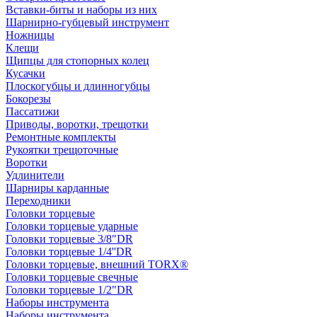
Вставки-биты и наборы из них
Шарнирно-губцевый инструмент
Ножницы
Клещи
Щипцы для стопорных колец
Кусачки
Плоскогубцы и длинногубцы
Бокорезы
Пассатижи
Приводы, воротки, трещотки
Ремонтные комплекты
Рукоятки трещоточные
Воротки
Удлинители
Шарниры карданные
Переходники
Головки торцевые
Головки торцевые ударные
Головки торцевые 3/8"DR
Головки торцевые 1/4''DR
Головки торцевые, внешний TORX®
Головки торцевые свечные
Головки торцевые 1/2"DR
Наборы инструмента
Наборы инструмента