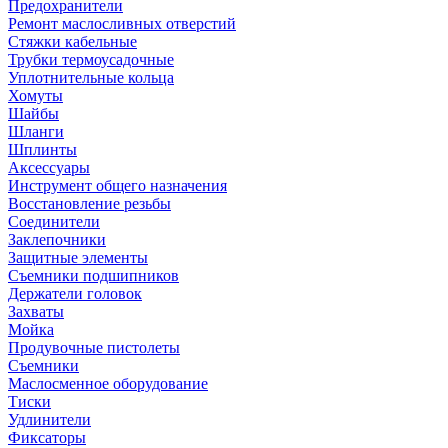
Предохранители
Ремонт маслосливных отверстий
Стяжки кабельные
Трубки термоусадочные
Уплотнительные кольца
Хомуты
Шайбы
Шланги
Шплинты
Аксессуары
Инструмент общего назначения
Восстановление резьбы
Соединители
Заклепочники
Защитные элементы
Съемники подшипников
Держатели головок
Захваты
Мойка
Продувочные пистолеты
Съемники
Маслосменное оборудование
Тиски
Удлинители
Фиксаторы