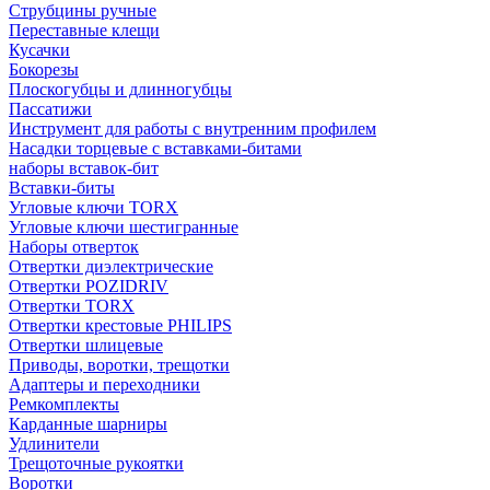
Струбцины ручные
Переставные клещи
Кусачки
Бокорезы
Плоскогубцы и длинногубцы
Пассатижи
Инструмент для работы с внутренним профилем
Насадки торцевые с вставками-битами
наборы вставок-бит
Вставки-биты
Угловые ключи TORX
Угловые ключи шестигранные
Наборы отверток
Отвертки диэлектрические
Отвертки POZIDRIV
Отвертки TORX
Отвертки крестовые PHILIPS
Отвертки шлицевые
Приводы, воротки, трещотки
Адаптеры и переходники
Ремкомплекты
Карданные шарниры
Удлинители
Трещоточные рукоятки
Воротки