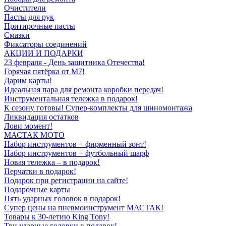
Очистители
Пасты для рук
Притирочные пасты
Смазки
Фиксаторы соединений
АКЦИИ И ПОДАРКИ
23 февраля - День защитника Отечества!
Горячая пятёрка от M7!
Дарим карты!
Идеальная пара для ремонта коробки передач!
Инструментальная тележка в подарок!
К сезону готовы! Супер-комплекты для шиномонтажа
Ликвидация остатков
Лови момент!
МАСТАК МОТО
Набор инструментов + фирменный зонт!
Набор инструментов + футбольный шарф
Новая тележка – в подарок!
Перчатки в подарок!
Подарок при регистрации на сайте!
Подарочные карты
Пять ударных головок в подарок!
Супер цены на пневмоинструмент МАСТАК!
Товары к 30-летию King Tony!
Три ударные головки в подарок!