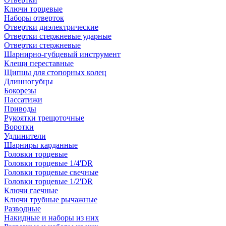
Ключи торцевые
Наборы отверток
Отвертки диэлектрические
Отвертки стержневые ударные
Отвертки стержневые
Шарнирно-губцевый инструмент
Клещи переставные
Щипцы для стопорных колец
Длинногубцы
Бокорезы
Пассатижи
Приводы
Рукоятки трещоточные
Воротки
Удлинители
Шарниры карданные
Головки торцевые
Головки торцевые 1/4'DR
Головки торцевые свечные
Головки торцевые 1/2'DR
Ключи гаечные
Ключи трубные рычажные
Разводные
Накидные и наборы из них