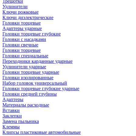
Трещотки
Удлинители
Ключи рожковые
Ключи диэлектрические
Головки торцевые
Адаптеры ударные
Головки торцевые глубокие
Головки с насадками
Головки свечные
Головки торцевые
Головки специальные
Переходники карданные ударные
Удлинители ударные
Головки торцевые ударные
Головки изолированные
Набор головок универсальный
Головки торцевые глубокие ударные
Головки средней глубины
Адаптеры
Материалы расходные
Вставки
Заклепки
Замена пыльника
Клеммы
Клипсы пластиковые автомобильные