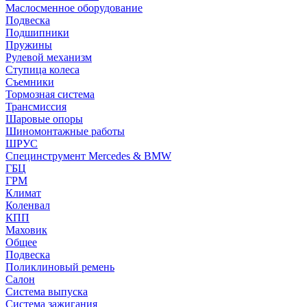
Маслосменное оборудование
Подвеска
Подшипники
Пружины
Рулевой механизм
Ступица колеса
Съемники
Тормозная система
Трансмиссия
Шаровые опоры
Шиномонтажные работы
ШРУС
Специнструмент Mercedes & BMW
ГБЦ
ГРМ
Климат
Коленвал
КПП
Маховик
Общее
Подвеска
Поликлиновый ремень
Салон
Система выпуска
Система зажигания