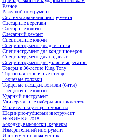
Принадлежности к ударным головкам
Разное
Режущий инструмент
Системы хранения инструмента
Слесарные верстаки
Слесарные ключи
Слесарный ремонт
Специальные ключи
Специнструмент для двигателя
Специнструмент для кондиционеров
Специнструмент для подвески
Специнструмент для узлов и агрегатов
Товары к 30-летию King Tony!
Торгово-выставочные стенды
Торцевые головки
Торцевые насадки, вставки (биты)
Трещоточные ключи
Ударный инструмент
Универсальные наборы инструментов
Усилители крутящего момента
Шарнирно-губцевый инструмент
НОВИНКИ 2018
Бородки, выколотки, кернеры
Измерительный инструмент
Инструмент в ложементах