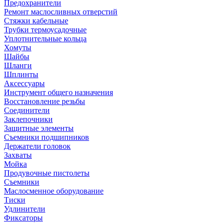
Предохранители
Ремонт маслосливных отверстий
Стяжки кабельные
Трубки термоусадочные
Уплотнительные кольца
Хомуты
Шайбы
Шланги
Шплинты
Аксессуары
Инструмент общего назначения
Восстановление резьбы
Соединители
Заклепочники
Защитные элементы
Съемники подшипников
Держатели головок
Захваты
Мойка
Продувочные пистолеты
Съемники
Маслосменное оборудование
Тиски
Удлинители
Фиксаторы