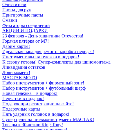
Очистители
Пасты для рук
Притирочные пасты
Смазки
Фиксаторы соединений
АКЦИИ И ПОДАРКИ
23 февраля - День защитника Отечества!
Горячая пятёрка от M7!
Дарим карты!
Идеальная пара для ремонта коробки передач!
Инструментальная тележка в подарок!
К сезону готовы! Супер-комплекты для шиномонтажа
Ликвидация остатков
Лови момент!
МАСТАК МОТО
Набор инструментов + фирменный зонт!
Набор инструментов + футбольный шарф
Новая тележка – в подарок!
Перчатки в подарок!
Подарок при регистрации на сайте!
Подарочные карты
Пять ударных головок в подарок!
Супер цены на пневмоинструмент МАСТАК!
Товары к 30-летию King Tony!
Три ударные головки в подарок!