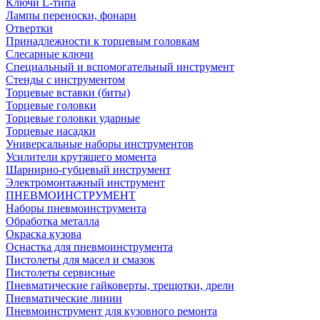
Ключи L-типа
Лампы переноски, фонари
Отвертки
Принадлежности к торцевым головкам
Слесарные ключи
Специальный и вспомогательный инструмент
Стенды с инструментом
Торцевые вставки (биты)
Торцевые головки
Торцевые головки ударные
Торцевые насадки
Универсальные наборы инструментов
Усилители крутящего момента
Шарнирно-губцевый инструмент
Электромонтажный инструмент
ПНЕВМОИНСТРУМЕНТ
Наборы пневмоинструмента
Обработка металла
Окраска кузова
Оснастка для пневмоинструмента
Пистолеты для масел и смазок
Пистолеты сервисные
Пневматические гайковерты, трещотки, дрели
Пневматические линии
Пневмоинструмент для кузовного ремонта