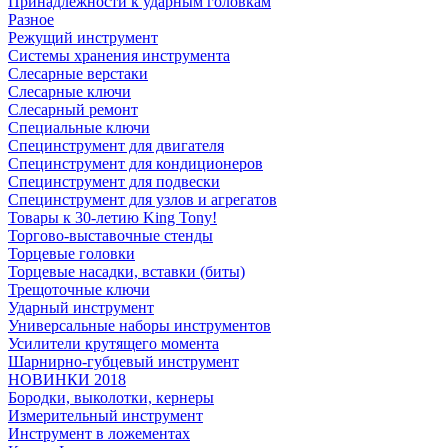
Принадлежности к ударным головкам
Разное
Режущий инструмент
Системы хранения инструмента
Слесарные верстаки
Слесарные ключи
Слесарный ремонт
Специальные ключи
Специнструмент для двигателя
Специнструмент для кондиционеров
Специнструмент для подвески
Специнструмент для узлов и агрегатов
Товары к 30-летию King Tony!
Торгово-выставочные стенды
Торцевые головки
Торцевые насадки, вставки (биты)
Трещоточные ключи
Ударный инструмент
Универсальные наборы инструментов
Усилители крутящего момента
Шарнирно-губцевый инструмент
НОВИНКИ 2018
Бородки, выколотки, кернеры
Измерительный инструмент
Инструмент в ложементах