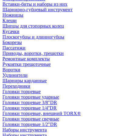
Вставки-биты и наборы из них
Шарнирно-губцевый инструмент
Ножницы
Клещи
Щипцы для стопорных колец
Кусачки
Плоскогубцы и длинногубцы
Бокорезы
Пассатижи
Приводы, воротки, трещотки
Ремонтные комплекты
Рукоятки трещоточные
Воротки
Удлинители
Шарниры карданные
Переходники
Головки торцевые
Головки торцевые ударные
Головки торцевые 3/8"DR
Головки торцевые 1/4''DR
Головки торцевые, внешний TORX®
Головки торцевые свечные
Головки торцевые 1/2"DR
Наборы инструмента
Наборы инструмента