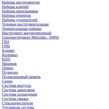
Наборы инструментов
Наборы ключей
Наборы напильников
Наборы отверток
Наборы удлинителей
Тележки инструментальные
Универсальные наборы
Инструмент аккумуляторный
Специнструмент Mercedes - BMW
ГБЦ
ГРМ
Климат
Коленвал
КПП
Маховик
Общее
Подвеска
Поликлиновый ремень
Салон
Система выпуска
Система зажигания
Система охлаждения
Система смазки
Стеклоочистители
Топливная система