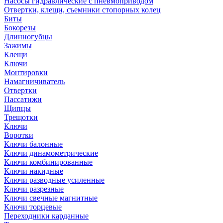
Насосы гидравлические с пневмоприводом
Отвертки, клещи, съемники стопорных колец
Биты
Бокорезы
Длинногубцы
Зажимы
Клещи
Ключи
Монтировки
Намагничиватель
Отвертки
Пассатижи
Щипцы
Трещотки
Ключи
Воротки
Ключи балонные
Ключи динамометрические
Ключи комбинированные
Ключи накидные
Ключи разводные усиленные
Ключи разрезные
Ключи свечные магнитные
Ключи торцевые
Переходники карданные