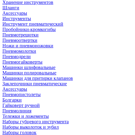
Хранение инструментов
Шланги
Аксессуары
Инструменты
Инструмент пневматический
Пробойники-кромкогибы
Пневмотрещотки
Пневмоотвертки
Ножи и пневмоножовки
Пневмомолотки
Пневмодрели
Пневмогайковерты
Машинки шлифовальные
Машинки полировальные
Машинки для притирки клапанов
Заклепочники пневматические
Аксессуары
Пневмопистолеты
Болгарки
Гайковерт ручной
Пневмолиния
Тележки и ложементы
Наборы губцевого инструмента
Наборы выколоток и зубил
Наборы головок