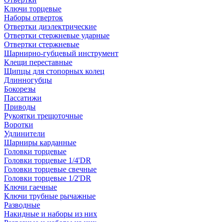
Ключи торцевые
Наборы отверток
Отвертки диэлектрические
Отвертки стержневые ударные
Отвертки стержневые
Шарнирно-губцевый инструмент
Клещи переставные
Щипцы для стопорных колец
Длинногубцы
Бокорезы
Пассатижи
Приводы
Рукоятки трещоточные
Воротки
Удлинители
Шарниры карданные
Головки торцевые
Головки торцевые 1/4'DR
Головки торцевые свечные
Головки торцевые 1/2'DR
Ключи гаечные
Ключи трубные рычажные
Разводные
Накидные и наборы из них