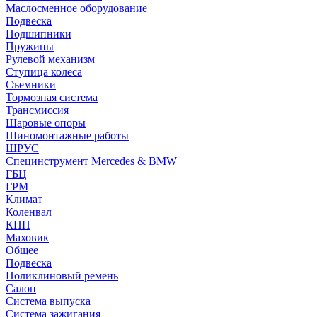
Маслосменное оборудование
Подвеска
Подшипники
Пружины
Рулевой механизм
Ступица колеса
Съемники
Тормозная система
Трансмиссия
Шаровые опоры
Шиномонтажные работы
ШРУС
Специнструмент Mercedes & BMW
ГБЦ
ГРМ
Климат
Коленвал
КПП
Маховик
Общее
Подвеска
Поликлиновый ремень
Салон
Система выпуска
Система зажигания