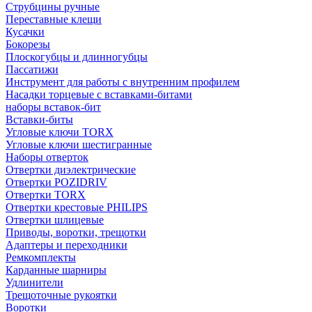
Струбцины ручные
Переставные клещи
Кусачки
Бокорезы
Плоскогубцы и длинногубцы
Пассатижи
Инструмент для работы с внутренним профилем
Насадки торцевые с вставками-битами
наборы вставок-бит
Вставки-биты
Угловые ключи TORX
Угловые ключи шестигранные
Наборы отверток
Отвертки диэлектрические
Отвертки POZIDRIV
Отвертки TORX
Отвертки крестовые PHILIPS
Отвертки шлицевые
Приводы, воротки, трещотки
Адаптеры и переходники
Ремкомплекты
Карданные шарниры
Удлинители
Трещоточные рукоятки
Воротки