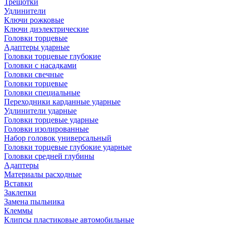
Трещотки
Удлинители
Ключи рожковые
Ключи диэлектрические
Головки торцевые
Адаптеры ударные
Головки торцевые глубокие
Головки с насадками
Головки свечные
Головки торцевые
Головки специальные
Переходники карданные ударные
Удлинители ударные
Головки торцевые ударные
Головки изолированные
Набор головок универсальный
Головки торцевые глубокие ударные
Головки средней глубины
Адаптеры
Материалы расходные
Вставки
Заклепки
Замена пыльника
Клеммы
Клипсы пластиковые автомобильные