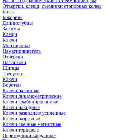
Насосы гидравлические с пневмоприводом
Отвертки, клещи, съемники стопорных колец
Биты
Бокорезы
Длинногубцы
Зажимы
Клещи
Ключи
Монтировки
Намагничиватель
Отвертки
Пассатижи
Щипцы
Трещотки
Ключи
Воротки
Ключи балонные
Ключи динамометрические
Ключи комбинированные
Ключи накидные
Ключи разводные усиленные
Ключи разрезные
Ключи свечные магнитные
Ключи торцевые
Переходники карданные