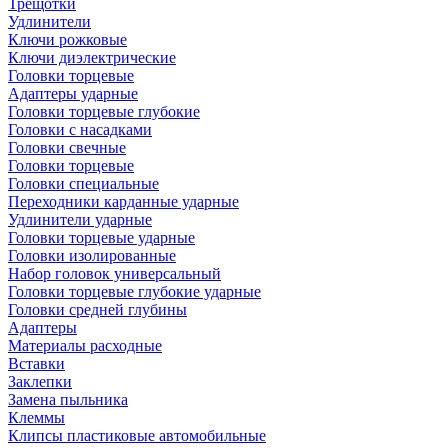
Трещотки
Удлинители
Ключи рожковые
Ключи диэлектрические
Головки торцевые
Адаптеры ударные
Головки торцевые глубокие
Головки с насадками
Головки свечные
Головки торцевые
Головки специальные
Переходники карданные ударные
Удлинители ударные
Головки торцевые ударные
Головки изолированные
Набор головок универсальный
Головки торцевые глубокие ударные
Головки средней глубины
Адаптеры
Материалы расходные
Вставки
Заклепки
Замена пыльника
Клеммы
Клипсы пластиковые автомобильные