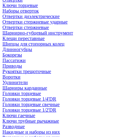
Ключи торцевые
Наборы отверток
Отвертки диэлектрические
Отвертки стержневые ударные
Отвертки стержневые
Шарнирно-губцевый инструмент
Клещи переставные
Щипцы для стопорных колец
Длинногубцы
Бокорезы
Пассатижи
Приводы
Рукоятки трещоточные
Воротки
Удлинители
Шарниры карданные
Головки торцевые
Головки торцевые 1/4'DR
Головки торцевые свечные
Головки торцевые 1/2'DR
Ключи гаечные
Ключи трубные рычажные
Разводные
Накидные и наборы из них