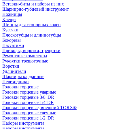
Вставки-биты и наборы из них
Шарнирно-губцевый инструмент
Ножницы
Клещи
Щипцы для стопорных колец
Кусачки
Плоскогубцы и длинногубцы
Бокорезы
Пассатижи
Приводы, воротки, трещотки
Ремонтные комплекты
Рукоятки трещоточные
Воротки
Удлинители
Шарниры карданные
Переходники
Головки торцевые
Головки торцевые ударные
Головки торцевые 3/8"DR
Головки торцевые 1/4''DR
Головки торцевые, внешний TORX®
Головки торцевые свечные
Головки торцевые 1/2"DR
Наборы инструмента
Наборы инструмента