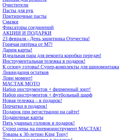
Очистители
Пасты для рук
Притирочные пасты
Смазки
Фиксаторы соединений
АКЦИИ И ПОДАРКИ
23 февраля - День защитника Отечества!
Горячая пятёрка от M7!
Дарим карты!
Идеальная пара для ремонта коробки передач!
Инструментальная тележка в подарок!
К сезону готовы! Супер-комплекты для шиномонтажа
Ликвидация остатков
Лови момент!
МАСТАК МОТО
Набор инструментов + фирменный зонт!
Набор инструментов + футбольный шарф
Новая тележка – в подарок!
Перчатки в подарок!
Подарок при регистрации на сайте!
Подарочные карты
Пять ударных головок в подарок!
Супер цены на пневмоинструмент МАСТАК!
Товары к 30-летию King Tony!
Три ударные головки в подарок!