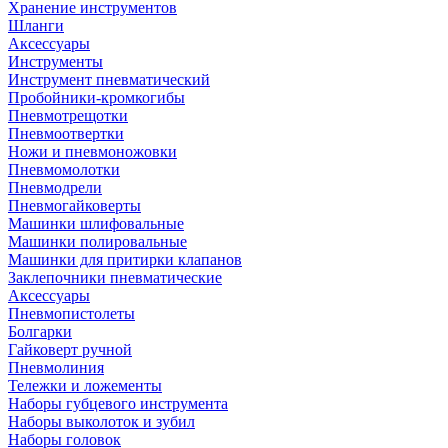
Хранение инструментов
Шланги
Аксессуары
Инструменты
Инструмент пневматический
Пробойники-кромкогибы
Пневмотрещотки
Пневмоотвертки
Ножи и пневмоножовки
Пневмомолотки
Пневмодрели
Пневмогайковерты
Машинки шлифовальные
Машинки полировальные
Машинки для притирки клапанов
Заклепочники пневматические
Аксессуары
Пневмопистолеты
Болгарки
Гайковерт ручной
Пневмолиния
Тележки и ложементы
Наборы губцевого инструмента
Наборы выколоток и зубил
Наборы головок