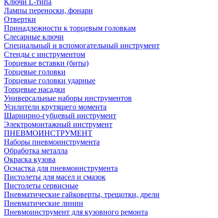
Ключи L-типа
Лампы переноски, фонари
Отвертки
Принадлежности к торцевым головкам
Слесарные ключи
Специальный и вспомогательный инструмент
Стенды с инструментом
Торцевые вставки (биты)
Торцевые головки
Торцевые головки ударные
Торцевые насадки
Универсальные наборы инструментов
Усилители крутящего момента
Шарнирно-губцевый инструмент
Электромонтажный инструмент
ПНЕВМОИНСТРУМЕНТ
Наборы пневмоинструмента
Обработка металла
Окраска кузова
Оснастка для пневмоинструмента
Пистолеты для масел и смазок
Пистолеты сервисные
Пневматические гайковерты, трещотки, дрели
Пневматические линии
Пневмоинструмент для кузовного ремонта