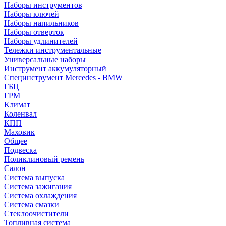
Наборы инструментов
Наборы ключей
Наборы напильников
Наборы отверток
Наборы удлинителей
Тележки инструментальные
Универсальные наборы
Инструмент аккумуляторный
Специнструмент Mercedes - BMW
ГБЦ
ГРМ
Климат
Коленвал
КПП
Маховик
Общее
Подвеска
Поликлиновый ремень
Салон
Система выпуска
Система зажигания
Система охлаждения
Система смазки
Стеклоочистители
Топливная система