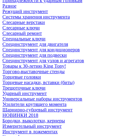
Принадлежности к ударным головкам
Разное
Режущий инструмент
Системы хранения инструмента
Слесарные верстаки
Слесарные ключи
Слесарный ремонт
Специальные ключи
Специнструмент для двигателя
Специнструмент для кондиционеров
Специнструмент для подвески
Специнструмент для узлов и агрегатов
Товары к 30-летию King Tony!
Торгово-выставочные стенды
Торцевые головки
Торцевые насадки, вставки (биты)
Трещоточные ключи
Ударный инструмент
Универсальные наборы инструментов
Усилители крутящего момента
Шарнирно-губцевый инструмент
НОВИНКИ 2018
Бородки, выколотки, кернеры
Измерительный инструмент
Инструмент в ложементах