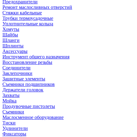
Предохранители
Ремонт маслосливных отверстий
Стяжки кабельные
Трубки термоусадочные
Уплотнительные кольца
Хомуты
Шайбы
Шланги
Шплинты
Аксессуары
Инструмент общего назначения
Восстановление резьбы
Соединители
Заклепочники
Защитные элементы
Съемники подшипников
Держатели головок
Захваты
Мойка
Продувочные пистолеты
Съемники
Маслосменное оборудование
Тиски
Удлинители
Фиксаторы