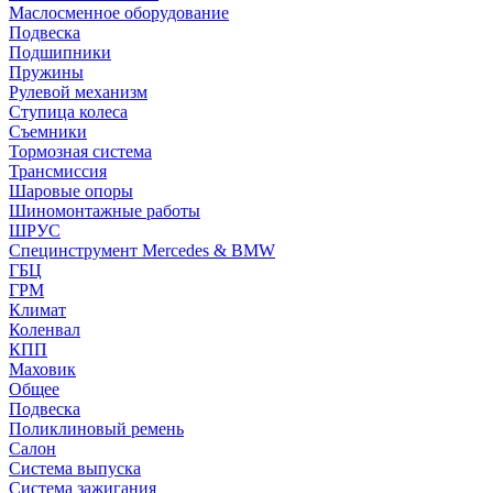
Маслосменное оборудование
Подвеска
Подшипники
Пружины
Рулевой механизм
Ступица колеса
Съемники
Тормозная система
Трансмиссия
Шаровые опоры
Шиномонтажные работы
ШРУС
Специнструмент Mercedes & BMW
ГБЦ
ГРМ
Климат
Коленвал
КПП
Маховик
Общее
Подвеска
Поликлиновый ремень
Салон
Система выпуска
Система зажигания