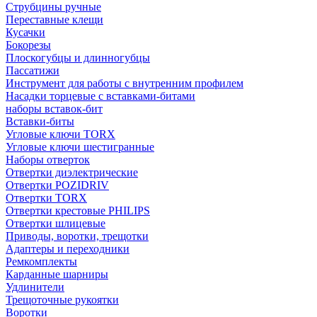
Струбцины ручные
Переставные клещи
Кусачки
Бокорезы
Плоскогубцы и длинногубцы
Пассатижи
Инструмент для работы с внутренним профилем
Насадки торцевые с вставками-битами
наборы вставок-бит
Вставки-биты
Угловые ключи TORX
Угловые ключи шестигранные
Наборы отверток
Отвертки диэлектрические
Отвертки POZIDRIV
Отвертки TORX
Отвертки крестовые PHILIPS
Отвертки шлицевые
Приводы, воротки, трещотки
Адаптеры и переходники
Ремкомплекты
Карданные шарниры
Удлинители
Трещоточные рукоятки
Воротки