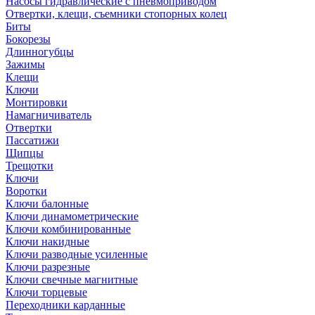
Насосы гидравлические с пневмоприводом
Отвертки, клещи, съемники стопорных колец
Биты
Бокорезы
Длинногубцы
Зажимы
Клещи
Ключи
Монтировки
Намагничиватель
Отвертки
Пассатижи
Щипцы
Трещотки
Ключи
Воротки
Ключи балонные
Ключи динамометрические
Ключи комбинированные
Ключи накидные
Ключи разводные усиленные
Ключи разрезные
Ключи свечные магнитные
Ключи торцевые
Переходники карданные