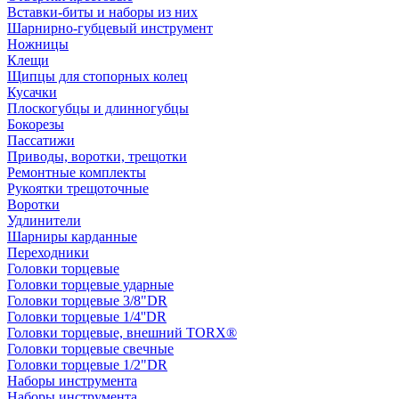
Вставки-биты и наборы из них
Шарнирно-губцевый инструмент
Ножницы
Клещи
Щипцы для стопорных колец
Кусачки
Плоскогубцы и длинногубцы
Бокорезы
Пассатижи
Приводы, воротки, трещотки
Ремонтные комплекты
Рукоятки трещоточные
Воротки
Удлинители
Шарниры карданные
Переходники
Головки торцевые
Головки торцевые ударные
Головки торцевые 3/8"DR
Головки торцевые 1/4''DR
Головки торцевые, внешний TORX®
Головки торцевые свечные
Головки торцевые 1/2"DR
Наборы инструмента
Наборы инструмента