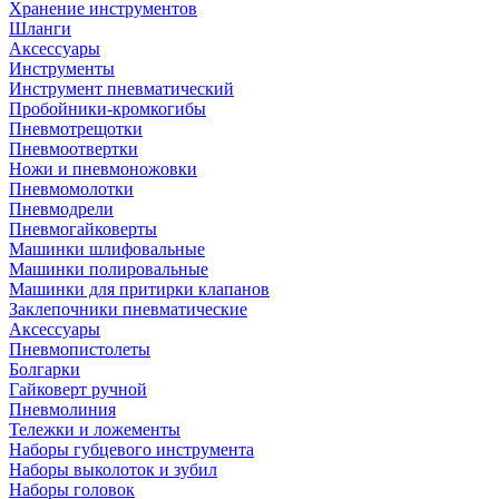
Хранение инструментов
Шланги
Аксессуары
Инструменты
Инструмент пневматический
Пробойники-кромкогибы
Пневмотрещотки
Пневмоотвертки
Ножи и пневмоножовки
Пневмомолотки
Пневмодрели
Пневмогайковерты
Машинки шлифовальные
Машинки полировальные
Машинки для притирки клапанов
Заклепочники пневматические
Аксессуары
Пневмопистолеты
Болгарки
Гайковерт ручной
Пневмолиния
Тележки и ложементы
Наборы губцевого инструмента
Наборы выколоток и зубил
Наборы головок