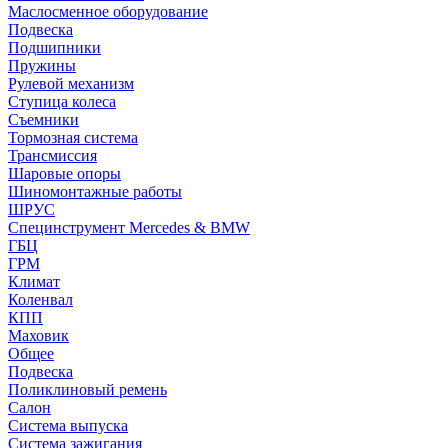
Маслосменное оборудование
Подвеска
Подшипники
Пружины
Рулевой механизм
Ступица колеса
Съемники
Тормозная система
Трансмиссия
Шаровые опоры
Шиномонтажные работы
ШРУС
Специнструмент Mercedes & BMW
ГБЦ
ГРМ
Климат
Коленвал
КПП
Маховик
Общее
Подвеска
Поликлиновый ремень
Салон
Система выпуска
Система зажигания