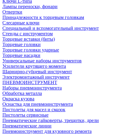
Ключи L-типа
Лампы переноски, фонари
Отвертки
Принадлежности к торцевым головкам
Слесарные ключи
Специальный и вспомогательный инструмент
Стенды с инструментом
Торцевые вставки (биты)
Торцевые головки
Торцевые головки ударные
Торцевые насадки
Универсальные наборы инструментов
Усилители крутящего момента
Шарнирно-губцевый инструмент
Электромонтажный инструмент
ПНЕВМОИНСТРУМЕНТ
Наборы пневмоинструмента
Обработка металла
Окраска кузова
Оснастка для пневмоинструмента
Пистолеты для масел и смазок
Пистолеты сервисные
Пневматические гайковерты, трещотки, дрели
Пневматические линии
Пневмоинструмент для кузовного ремонта