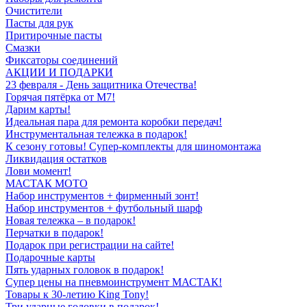
Очистители
Пасты для рук
Притирочные пасты
Смазки
Фиксаторы соединений
АКЦИИ И ПОДАРКИ
23 февраля - День защитника Отечества!
Горячая пятёрка от M7!
Дарим карты!
Идеальная пара для ремонта коробки передач!
Инструментальная тележка в подарок!
К сезону готовы! Супер-комплекты для шиномонтажа
Ликвидация остатков
Лови момент!
МАСТАК МОТО
Набор инструментов + фирменный зонт!
Набор инструментов + футбольный шарф
Новая тележка – в подарок!
Перчатки в подарок!
Подарок при регистрации на сайте!
Подарочные карты
Пять ударных головок в подарок!
Супер цены на пневмоинструмент МАСТАК!
Товары к 30-летию King Tony!
Три ударные головки в подарок!