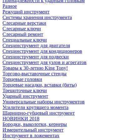
Принадлежности к ударным головкам
Разное
Режущий инструмент
Системы хранения инструмента
Слесарные верстаки
Слесарные ключи
Слесарный ремонт
Специальные ключи
Специнструмент для двигателя
Специнструмент для кондиционеров
Специнструмент для подвески
Специнструмент для узлов и агрегатов
Товары к 30-летию King Tony!
Торгово-выставочные стенды
Торцевые головки
Торцевые насадки, вставки (биты)
Трещоточные ключи
Ударный инструмент
Универсальные наборы инструментов
Усилители крутящего момента
Шарнирно-губцевый инструмент
НОВИНКИ 2018
Бородки, выколотки, кернеры
Измерительный инструмент
Инструмент в ложементах