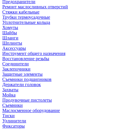
Предохранители
Ремонт маслосливных отверстий
Стяжки кабельные
Трубки термоусадочные
Уплотнительные кольца
Хомуты
Шайбы
Шланги
Шплинты
Аксессуары
Инструмент общего назначения
Восстановление резьбы
Соединители
Заклепочники
Защитные элементы
Съемники подшипников
Держатели головок
Захваты
Мойка
Продувочные пистолеты
Съемники
Маслосменное оборудование
Тиски
Удлинители
Фиксаторы