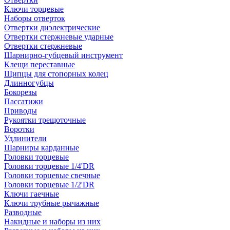
Ключи торцевые
Наборы отверток
Отвертки диэлектрические
Отвертки стержневые ударные
Отвертки стержневые
Шарнирно-губцевый инструмент
Клещи переставные
Щипцы для стопорных колец
Длинногубцы
Бокорезы
Пассатижи
Приводы
Рукоятки трещоточные
Воротки
Удлинители
Шарниры карданные
Головки торцевые
Головки торцевые 1/4'DR
Головки торцевые свечные
Головки торцевые 1/2'DR
Ключи гаечные
Ключи трубные рычажные
Разводные
Накидные и наборы из них