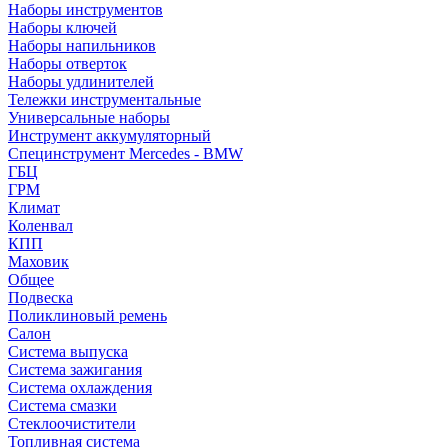
Наборы инструментов
Наборы ключей
Наборы напильников
Наборы отверток
Наборы удлинителей
Тележки инструментальные
Универсальные наборы
Инструмент аккумуляторный
Специнструмент Mercedes - BMW
ГБЦ
ГРМ
Климат
Коленвал
КПП
Маховик
Общее
Подвеска
Поликлиновый ремень
Салон
Система выпуска
Система зажигания
Система охлаждения
Система смазки
Стеклоочистители
Топливная система