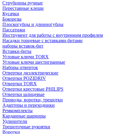
Струбцины ручные
Переставные клещи
Кусачки
Бокорезы
Плоскогубцы и длинногубцы
Пассатижи
Инструмент для работы с внутренним профилем
Насадки торцевые с вставками-битами
наборы вставок-бит
Вставки-биты
Угловые ключи TORX
Угловые ключи шестигранные
Наборы отверток
Отвертки диэлектрические
Отвертки POZIDRIV
Отвертки TORX
Отвертки крестовые PHILIPS
Отвертки шлицевые
Приводы, воротки, трещотки
Адаптеры и переходники
Ремкомплекты
Карданные шарниры
Удлинители
Трещоточные рукоятки
Воротки