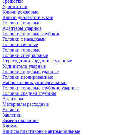
Трещотки
Удлинители
Ключи рожковые
Ключи диэлектрические
Головки торцевые
Адаптеры ударные
Головки торцевые глубокие
Головки с насадками
Головки свечные
Головки торцевые
Головки специальные
Переходники карданные ударные
Удлинители ударные
Головки торцевые ударные
Головки изолированные
Набор головок универсальный
Головки торцевые глубокие ударные
Головки средней глубины
Адаптеры
Материалы расходные
Вставки
Заклепки
Замена пыльника
Клеммы
Клипсы пластиковые автомобильные