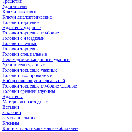
Трещотки
Удлинители
Ключи рожковые
Ключи диэлектрические
Головки торцевые
Адаптеры ударные
Головки торцевые глубокие
Головки с насадками
Головки свечные
Головки торцевые
Головки специальные
Переходники карданные ударные
Удлинители ударные
Головки торцевые ударные
Головки изолированные
Набор головок универсальный
Головки торцевые глубокие ударные
Головки средней глубины
Адаптеры
Материалы расходные
Вставки
Заклепки
Замена пыльника
Клеммы
Клипсы пластиковые автомобильные