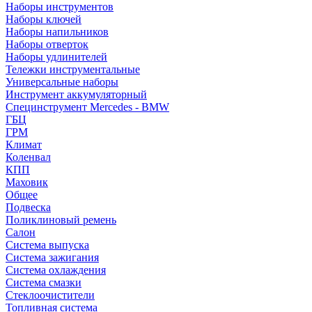
Наборы инструментов
Наборы ключей
Наборы напильников
Наборы отверток
Наборы удлинителей
Тележки инструментальные
Универсальные наборы
Инструмент аккумуляторный
Специнструмент Mercedes - BMW
ГБЦ
ГРМ
Климат
Коленвал
КПП
Маховик
Общее
Подвеска
Поликлиновый ремень
Салон
Система выпуска
Система зажигания
Система охлаждения
Система смазки
Стеклоочистители
Топливная система