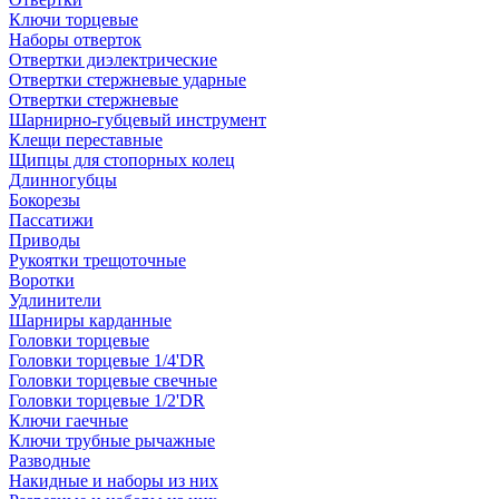
Ключи торцевые
Наборы отверток
Отвертки диэлектрические
Отвертки стержневые ударные
Отвертки стержневые
Шарнирно-губцевый инструмент
Клещи переставные
Щипцы для стопорных колец
Длинногубцы
Бокорезы
Пассатижи
Приводы
Рукоятки трещоточные
Воротки
Удлинители
Шарниры карданные
Головки торцевые
Головки торцевые 1/4'DR
Головки торцевые свечные
Головки торцевые 1/2'DR
Ключи гаечные
Ключи трубные рычажные
Разводные
Накидные и наборы из них