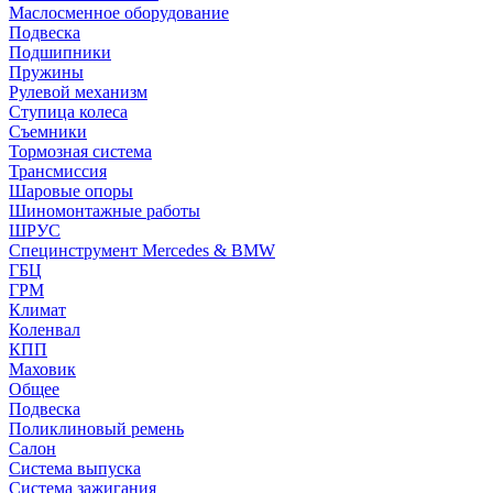
Маслосменное оборудование
Подвеска
Подшипники
Пружины
Рулевой механизм
Ступица колеса
Съемники
Тормозная система
Трансмиссия
Шаровые опоры
Шиномонтажные работы
ШРУС
Специнструмент Mercedes & BMW
ГБЦ
ГРМ
Климат
Коленвал
КПП
Маховик
Общее
Подвеска
Поликлиновый ремень
Салон
Система выпуска
Система зажигания