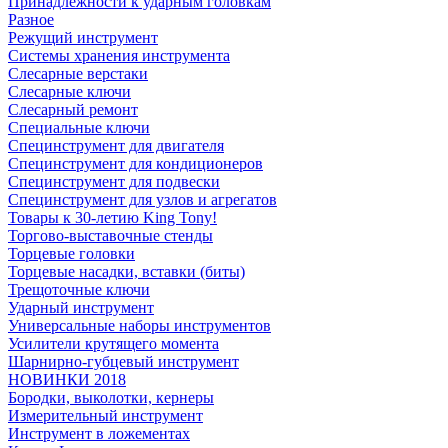
Принадлежности к ударным головкам
Разное
Режущий инструмент
Системы хранения инструмента
Слесарные верстаки
Слесарные ключи
Слесарный ремонт
Специальные ключи
Специнструмент для двигателя
Специнструмент для кондиционеров
Специнструмент для подвески
Специнструмент для узлов и агрегатов
Товары к 30-летию King Tony!
Торгово-выставочные стенды
Торцевые головки
Торцевые насадки, вставки (биты)
Трещоточные ключи
Ударный инструмент
Универсальные наборы инструментов
Усилители крутящего момента
Шарнирно-губцевый инструмент
НОВИНКИ 2018
Бородки, выколотки, кернеры
Измерительный инструмент
Инструмент в ложементах