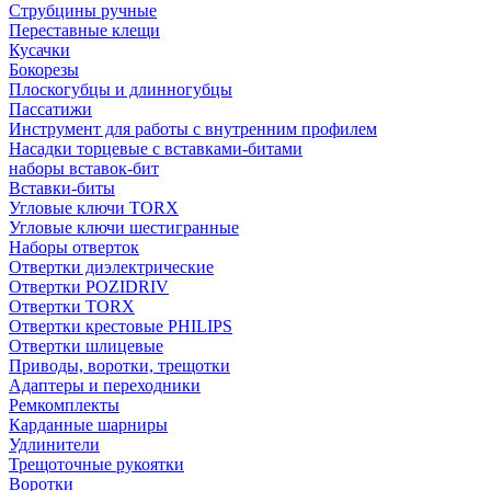
Струбцины ручные
Переставные клещи
Кусачки
Бокорезы
Плоскогубцы и длинногубцы
Пассатижи
Инструмент для работы с внутренним профилем
Насадки торцевые с вставками-битами
наборы вставок-бит
Вставки-биты
Угловые ключи TORX
Угловые ключи шестигранные
Наборы отверток
Отвертки диэлектрические
Отвертки POZIDRIV
Отвертки TORX
Отвертки крестовые PHILIPS
Отвертки шлицевые
Приводы, воротки, трещотки
Адаптеры и переходники
Ремкомплекты
Карданные шарниры
Удлинители
Трещоточные рукоятки
Воротки