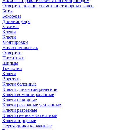
Насосы гидравлические с пневмоприводом
Отвертки, клещи, съемники стопорных колец
Биты
Бокорезы
Длинногубцы
Зажимы
Клещи
Ключи
Монтировки
Намагничиватель
Отвертки
Пассатижи
Щипцы
Трещотки
Ключи
Воротки
Ключи балонные
Ключи динамометрические
Ключи комбинированные
Ключи накидные
Ключи разводные усиленные
Ключи разрезные
Ключи свечные магнитные
Ключи торцевые
Переходники карданные