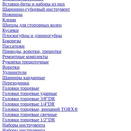
Вставки-биты и наборы из них
Шарнирно-губцевый инструмент
Ножницы
Клещи
Щипцы для стопорных колец
Кусачки
Плоскогубцы и длинногубцы
Бокорезы
Пассатижи
Приводы, воротки, трещотки
Ремонтные комплекты
Рукоятки трещоточные
Воротки
Удлинители
Шарниры карданные
Переходники
Головки торцевые
Головки торцевые ударные
Головки торцевые 3/8"DR
Головки торцевые 1/4''DR
Головки торцевые, внешний TORX®
Головки торцевые свечные
Головки торцевые 1/2"DR
Наборы инструмента
Наборы инструмента