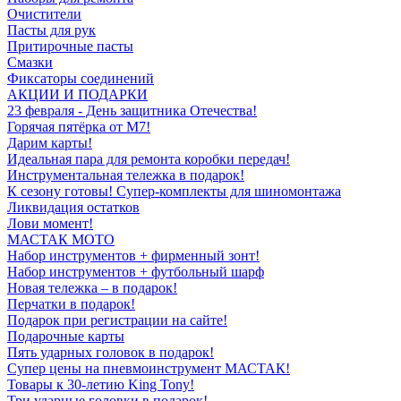
Очистители
Пасты для рук
Притирочные пасты
Смазки
Фиксаторы соединений
АКЦИИ И ПОДАРКИ
23 февраля - День защитника Отечества!
Горячая пятёрка от M7!
Дарим карты!
Идеальная пара для ремонта коробки передач!
Инструментальная тележка в подарок!
К сезону готовы! Супер-комплекты для шиномонтажа
Ликвидация остатков
Лови момент!
МАСТАК МОТО
Набор инструментов + фирменный зонт!
Набор инструментов + футбольный шарф
Новая тележка – в подарок!
Перчатки в подарок!
Подарок при регистрации на сайте!
Подарочные карты
Пять ударных головок в подарок!
Супер цены на пневмоинструмент МАСТАК!
Товары к 30-летию King Tony!
Три ударные головки в подарок!