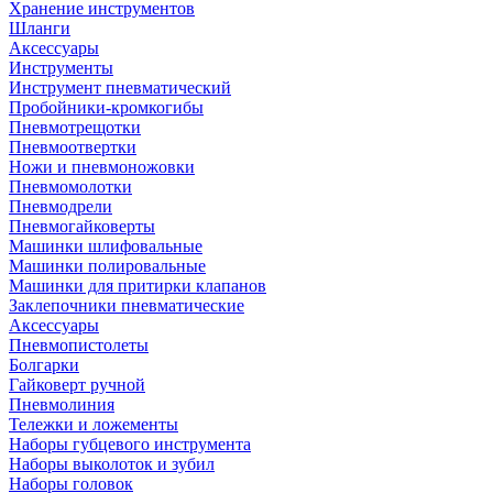
Хранение инструментов
Шланги
Аксессуары
Инструменты
Инструмент пневматический
Пробойники-кромкогибы
Пневмотрещотки
Пневмоотвертки
Ножи и пневмоножовки
Пневмомолотки
Пневмодрели
Пневмогайковерты
Машинки шлифовальные
Машинки полировальные
Машинки для притирки клапанов
Заклепочники пневматические
Аксессуары
Пневмопистолеты
Болгарки
Гайковерт ручной
Пневмолиния
Тележки и ложементы
Наборы губцевого инструмента
Наборы выколоток и зубил
Наборы головок