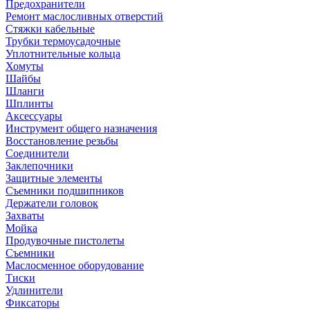
Предохранители
Ремонт маслосливных отверстий
Стяжки кабельные
Трубки термоусадочные
Уплотнительные кольца
Хомуты
Шайбы
Шланги
Шплинты
Аксессуары
Инструмент общего назначения
Восстановление резьбы
Соединители
Заклепочники
Защитные элементы
Съемники подшипников
Держатели головок
Захваты
Мойка
Продувочные пистолеты
Съемники
Маслосменное оборудование
Тиски
Удлинители
Фиксаторы