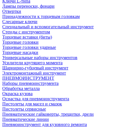
Ключи L-типа
Лампы переноски, фонари
Отвертки
Принадлежности к торцевым головкам
Слесарные ключи
Специальный и вспомогательный инструмент
Стенды с инструментом
Торцевые вставки (биты)
Торцевые головки
Торцевые головки ударные
Торцевые насадки
Универсальные наборы инструментов
Усилители крутящего момента
Шарнирно-губцевый инструмент
Электромонтажный инструмент
ПНЕВМОИНСТРУМЕНТ
Наборы пневмоинструмента
Обработка металла
Окраска кузова
Оснастка для пневмоинструмента
Пистолеты для масел и смазок
Пистолеты сервисные
Пневматические гайковерты, трещотки, дрели
Пневматические линии
Пневмоинструмент для кузовного ремонта